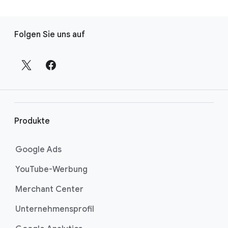
L
Folgen Sie uns auf
i
n
k
s
i
n
d
Produkte
e
r
Google Ads
F
YouTube-Werbung
u
ß
Merchant Center
z
Unternehmensprofil
e