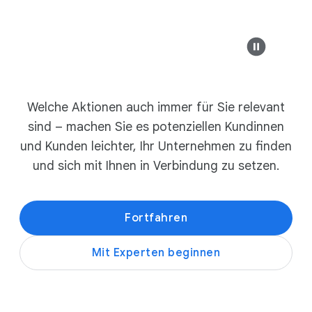
Modernes Design
i
c
h
b
DieSichereBank
Maßgeschneiderte m
e
example-business.com
Welche Aktionen auch immer für Sie relevant
i
Schuhe im Angebo
sind – machen Sie es potenziellen Kundinnen
Die besten modernen Möbel
O
und Kunden leichter, Ihr Unternehmen zu finden
n
und sich mit Ihnen in Verbindung zu setzen.
l
Kollektionen entdec
i
n
Fortfahren
e
example-business.com
w
Mit Experten beginnen
e
r
b