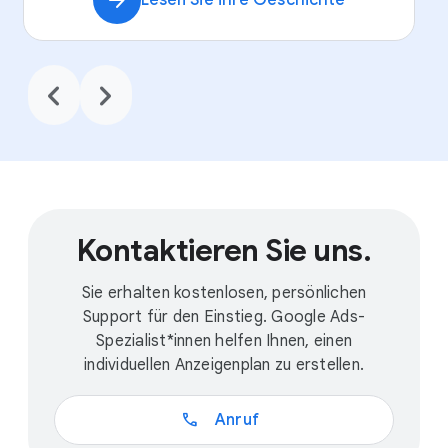
arrow_forward
Lesen Sie ihre Geschichte
chevron_backward
chevron_forward
Kontaktieren Sie uns.
Sie erhalten kostenlosen, persönlichen
Support für den Einstieg. Google Ads-
Spezialist*innen helfen Ihnen, einen
individuellen Anzeigenplan zu erstellen.
call
Anruf