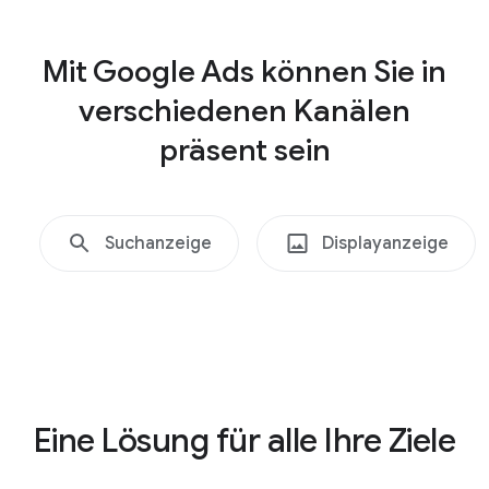
Shopping-Anzeige
u
n
Mit Google Ads können Sie in
g
a
verschiedenen Kanälen
u
präsent sein
f
G
o
Suchanzeige
o
Displayanzeige
g
l
e
A
d
s
Eine Lösung für alle Ihre Ziele