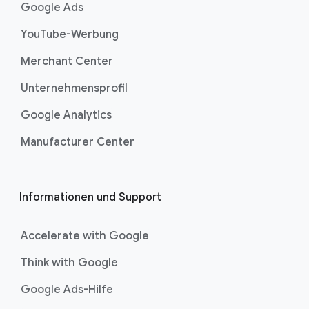
r
Google Ads
finden Sie unter
„Mehr ideale Kunden und
F
Kundinnen erreichen“ auf der Hilfeseite zu
YouTube-Werbung
u
benutzerdefinierten Zielgruppen
.
ß
Merchant Center
z
Unternehmensprofil
e
i
Google Analytics
l
Manufacturer Center
e
Informationen und Support
Accelerate with Google
Think with Google
Google Ads-Hilfe