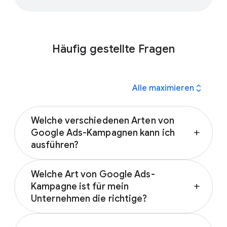
Häufig gestellte Fragen
expand_all
Alle maximieren
Welche verschiedenen Arten von
Google Ads-Kampagnen kann ich
add
ausführen?
Sie können aus vielen verschiedenen Arten
Welche Art von Google Ads-
von Google Ads-Kampagnen wählen:
Kampagne ist für mein
add
Unternehmen die richtige?
Suchanzeigen
Performance Max-Kampagnen
Die beste Werbekampagne für Ihr
Display-Anzeigen