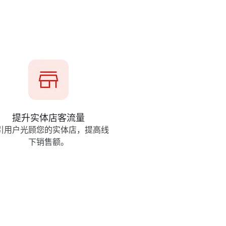
提升​实体​店客​流量
​用​户光​顾​您​的​实体​店，​提高​线
下销​售额。