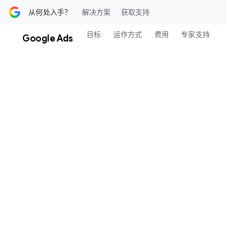
内容​部分
从何处入​手？
解决​方案
获取​支持
目标
运作​方式
费​用
专家​支持
Google Ads