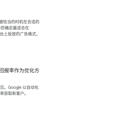
​握恰当​的​时机​在​合适​的​
为​您​确定​最​适合​在
平台​上​投放​的​广告​格式，​
​回报率​作为​优化​方
。​Google 以​自动化​
报率​获取​新​客户。