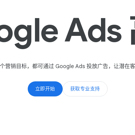
品
gle Ad
热
销
海
外
​个​营销​目标，​都​可​通过 Google Ads 投放​广告，​让​潜​在​
,
品
立即​开始
获取​专业​支持
牌
脱
颖