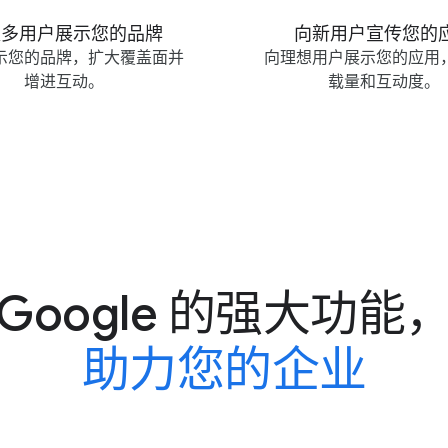
​多​用​户​展示​您​的​品牌
向​新​用户​宣传​您​的
​您​的​品牌，​扩大​覆​盖面​并​
向​理​想​用​户​展示​您​的​应用
增进​互动。
载量​和​互动度。
Google 的​强大​功能
​助力​您​的​企业