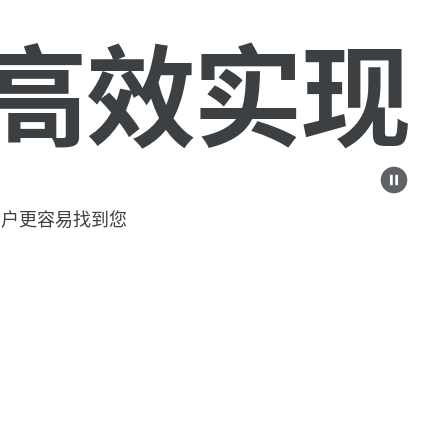
Modern Design & Co
s 高效​实现
Safesure Bank
example-business.com
时​尚定​制沙​发
鞋类​促销
客户​更​容易​找到​您
优质​时​尚​家​具
了解系列​产品
example-business.com