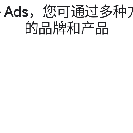
而
 A​ds，​您​可​通过​多​种
出
的​品牌​和​产品
,
买
家
主
动
搜
索
,
生
动