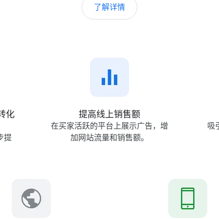
了解​详​情
s
高
效
实
现
转化​
提高线​上​销​售额
在​买家​活跃​的​平台​上​展示​广告，​增
吸引
步​提
加​网站​流量​和​销​售额。