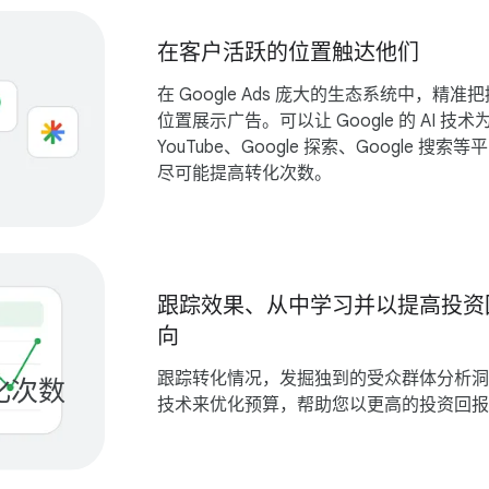
在​客户​活跃​的​位置​触达​他们
在 Google Ads 庞大​的​生态​系统​中，​精准​把
位置​展示​广告。​可以​让 Google 的 A​I 技术​
YouTube、​Google 探索、​Google 搜索​等​
尽​可能​提高​转化​次​数。
跟​踪​效果、​从​中学习​并​以​提高​投资
向
跟​踪转化​情况，​发掘​独到​的​受众​群体​分析​洞见
​次​数
+​100,000
技术​来​优化​预算，​帮助​您​以​更​高​的​投资​回