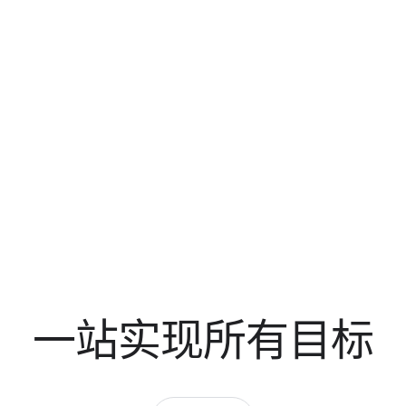
展
现
产
品
,
通
过
G
o
o
g
一站​实现​所有​目标
l
e
A
d