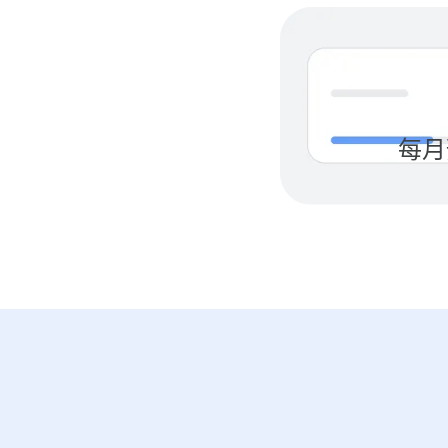
每​月
¥