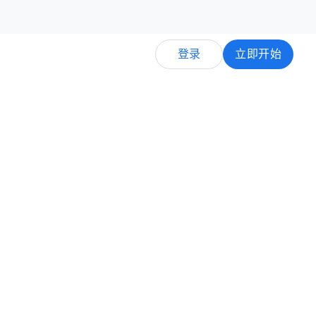
登录
立即​开始
展示
购物​广告
视
搜索​广告
广告
example-business.com