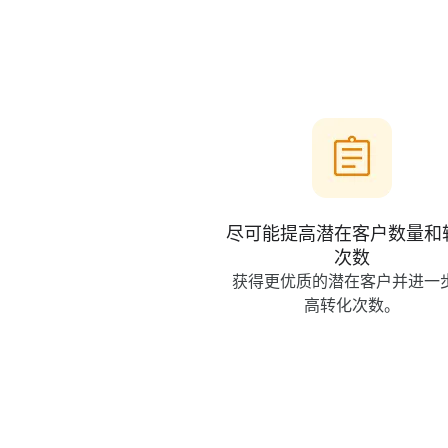
尽​可能​提高​潜​在​客户​数量​和​
次​数
获得​更​优质​的​潜在​客户​并​进一
高​转化​次​数。