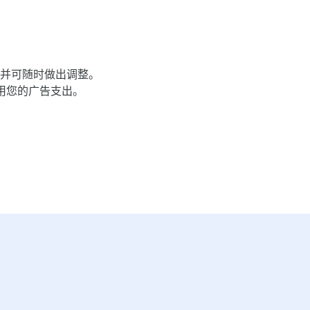
并​可​随时​做出​调整。​
用​您​的​广告​支出。