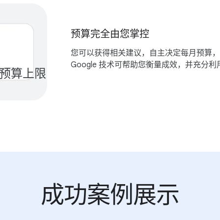
预算​完全​由​您​掌控
您​可以​获得​相关​建议，​自主​决定​每月​预算，​
Google 技术​可​帮助​您​衡量​成效，​并​充分​利
​预算​上限
¥¥
成功案​例​展示