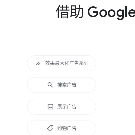
借助 Google
效果​最​大化​广告系列
搜索​广告
展示​广告
购物​广告