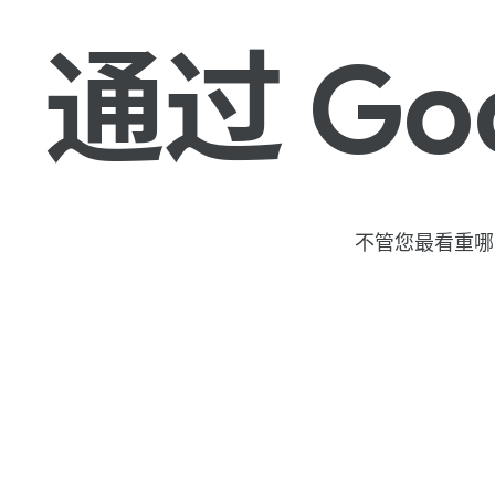
通过 Goo
不管​您​最​看​重哪