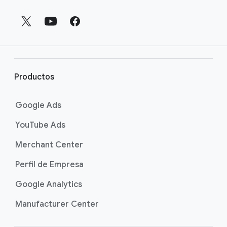
l
a
c
e
s
a
Productos
p
i
Google Ads
e
YouTube Ads
d
e
Merchant Center
p
Perfil de Empresa
á
g
Google Analytics
i
Manufacturer Center
n
a