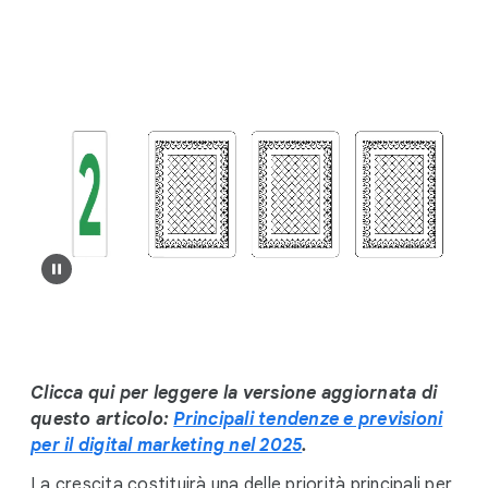
i
a
l
M
o
d
u
l
e
Clicca qui per leggere la versione aggiornata di
questo articolo:
Principali tendenze e previsioni
per il digital marketing nel 2025
.
La crescita costituirà una delle priorità principali per