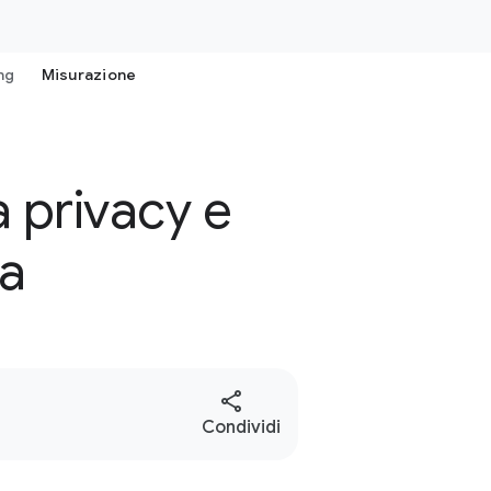
ng
Misurazione
a privacy e
ia
S
Condividi
o
c