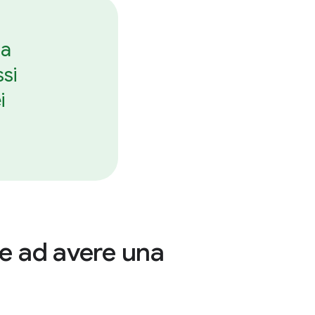
la
si
i
ne ad avere una