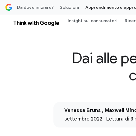
contenuti
Da dove iniziare?
Soluzioni
Apprendimento e appr
Insight sui consumatori
Rice
Think with Google
Dai alle p
c
Vanessa Bruns , Maxwell Min
settembre 2022 · Lettura di 3 