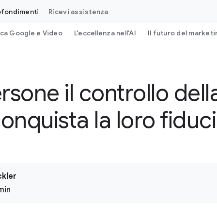
ofondimenti
Ricevi assistenza
rca Google e Video
L'eccellenza nell'AI
Il futuro del marketi
ersone il controllo dell
onquista la loro fiduc
ckler
min