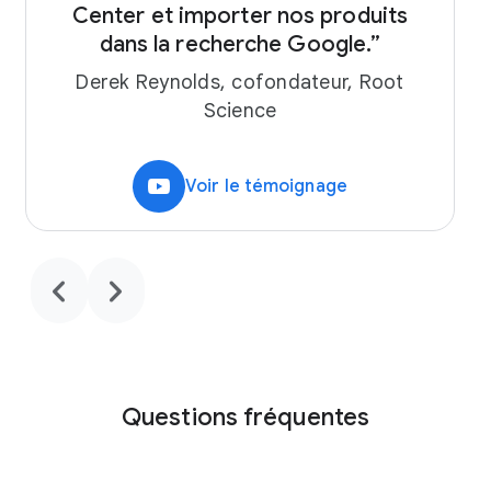
Center et importer nos produits
dans la recherche Google.”
n
Derek Reynolds, cofondateur, Root
Science
video_youtube
Voir le témoignage
chevron_backward
chevron_forward
Questions fréquentes