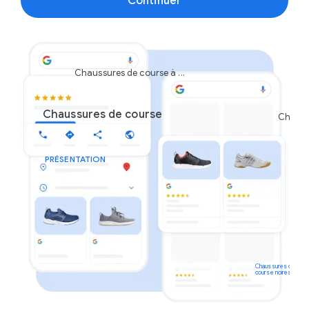
Continuer
Chaussures de course à ...
Chaussures de course
Chauss
PRÉSENTATION
Chaussures de
course noires
Par CSS 2