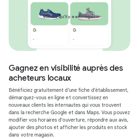
Voir ce qu'il y a en magasin
Chaussures de
Chaussures 
Gagnez en visibilité auprès des
course bleues
course grises
acheteurs locaux
€79.90
€89.90
En stock
En stock
Par CSS 1
Par CSS 2
Bénéficiez gratuitement d’une fiche d’établissement,
démarquez-vous en ligne et convertissez en
nouveaux clients les internautes qui vous trouvent
dans la recherche Google et dans Maps. Vous pouvez
modifier vos horaires d’ouverture, répondre aux avis,
ajouter des photos et afficher les produits en stock
dans votre magasin.