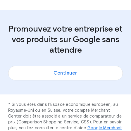
Vous pouvez revendiquer et gérer votre
toucher davantage de clients potentiels.
votre établissement et de gérer la façon
entreprise directement depuis le Réseau de
Avec les campagnes Performance Max, vous
dont elles s’affichent sur Google.
Recherche Google et Maps pour toucher
choisissez les objectifs que vous souhaitez
plus de clients sans frais.
atteindre et vous ne payez jamais plus que
Promouvez votre entreprise et
votre plafond budgétaire mensuel.
vos produits sur Google sans
attendre
Continuer
* Si vous êtes dans l’Espace économique européen, au
Royaume-Uni ou en Suisse, votre compte Merchant
Center doit être associé à un service de comparateur de
prix (Comparison Shopping Service, CSS). Pour en savoir
plus, veuillez consulter le centre d’aide
Google Merchant