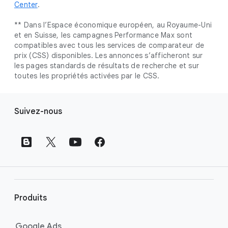
Center
.
** Dans l’Espace économique européen, au Royaume-Uni
et en Suisse, les campagnes Performance Max sont
compatibles avec tous les services de comparateur de
prix (CSS) disponibles. Les annonces s’afficheront sur
les pages standards de résultats de recherche et sur
toutes les propriétés activées par le CSS.
L
Suivez-nous
i
e
n
s
d
e
p
Produits
i
e
Google Ads