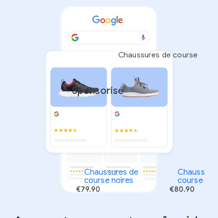
Chaussures de course
Sponsorisé
Chaussures de
Chaussure
course noires
course gri
€79.90
€80.90
example-business.com
example-busin