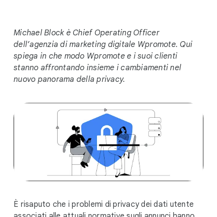
i
a
l
Michael Block è Chief Operating Officer
M
dell’agenzia di marketing digitale Wpromote. Qui
o
spiega in che modo Wpromote e i suoi clienti
d
stanno affrontando insieme i cambiamenti nel
u
nuovo panorama della privacy.
l
e
È risaputo che i problemi di privacy dei dati utente
associati alle attuali normative sugli annunci hanno