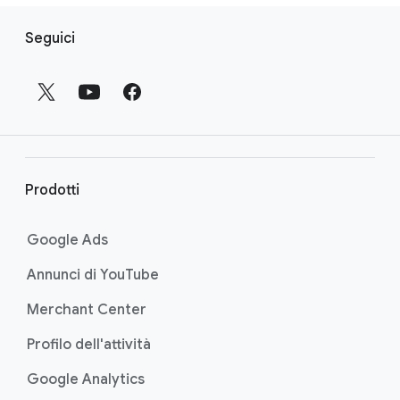
L
Seguici
i
n
k
a
p
i
è
Prodotti
d
i
Google Ads
p
Annunci di YouTube
a
g
Merchant Center
i
Profilo dell'attività
n
a
Google Analytics