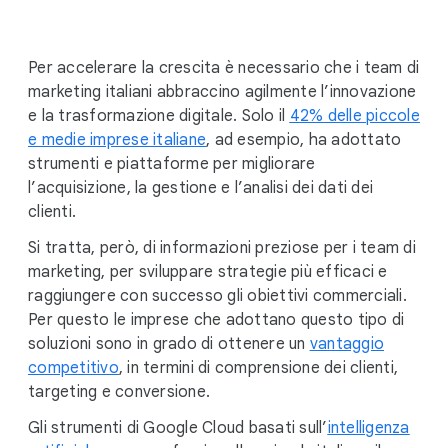
i
a
l
Per accelerare la crescita è necessario che i team di
M
marketing italiani abbraccino agilmente l’innovazione
o
e la trasformazione digitale. Solo il
42% delle piccole
d
e medie imprese italiane
, ad esempio, ha adottato
u
strumenti e piattaforme per migliorare
l
l’acquisizione, la gestione e l’analisi dei dati dei
e
clienti.
Si tratta, però, di informazioni preziose per i team di
marketing, per sviluppare strategie più efficaci e
raggiungere con successo gli obiettivi commerciali.
Per questo le imprese che adottano questo tipo di
soluzioni sono in grado di ottenere un
vantaggio
competitivo
, in termini di comprensione dei clienti,
targeting e conversione.
Gli strumenti di Google Cloud basati sull’
intelligenza