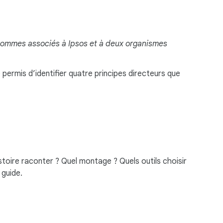
i
a
l
sommes associés à Ipsos et à deux organismes
M
o
d
ermis d’identifier quatre principes directeurs que
u
l
e
oire raconter ? Quel montage ? Quels outils choisir
 guide.