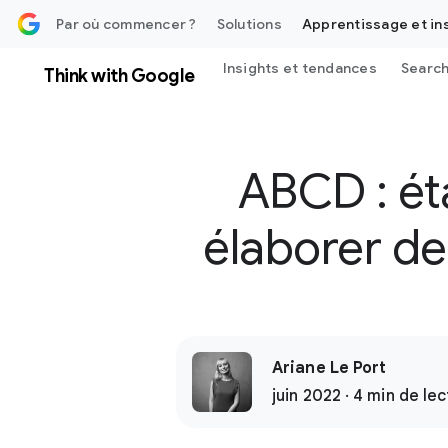
au contenu
Par où commencer ?
Solutions
Apprentissage et in
Insights et tendances
Search
Think with Google
ABCD : ét
élaborer de
Ariane Le Port
juin 2022 · 4 min de le