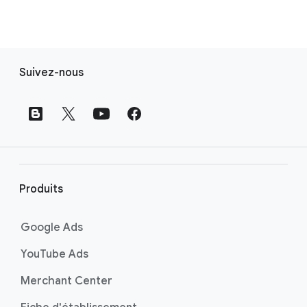
L
Suivez-nous
i
e
n
s
d
e
p
Produits
i
e
Google Ads
d
YouTube Ads
d
e
Merchant Center
p