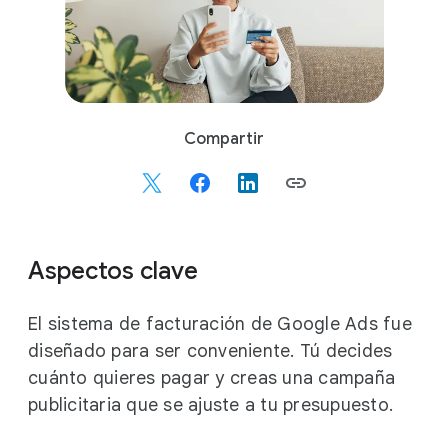
S
Compartir
o
c
i
a
l
Aspectos clave
M
o
El sistema de facturación de Google Ads fue
d
diseñado para ser conveniente. Tú decides
u
cuánto quieres pagar y creas una campaña
l
e
publicitaria que se ajuste a tu presupuesto.