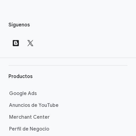
V
Síguenos
í
n
c
u
l
o
s
Productos
a
p
Google Ads
i
Anuncios de YouTube
e
d
Merchant Center
e
Perfil de Negocio
p