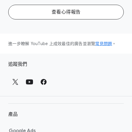
查​看心得​報告
進一步​瞭解 YouTube 上​成效​最佳​的​廣告​並​瀏覽
​常見​問題
。
頁
追蹤​我們
尾
連
結
產品
Google Ads