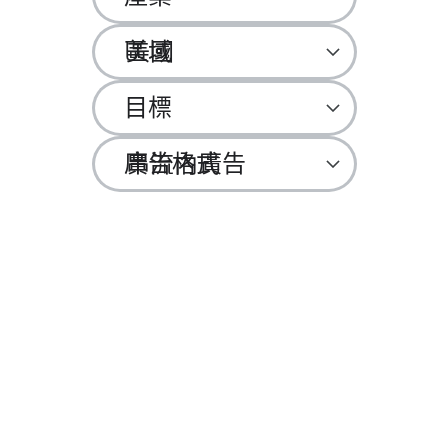
區域
美國
目標
廣告​格式
串流​內​廣告