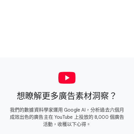
想​瞭解​更多​廣告素材​洞察？
我們​的​數據​資料​學家​運用 Google AI，​分析​過去​六​個​月​
成效​出色​的​廣告​主​在 YouTube 上​投放​的 8​,000 個​廣告​
活動，​收穫​以下​心得。