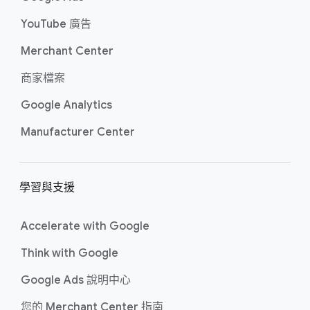
YouTube 廣告
Merchant Center
商​家​檔案
Google Analytics
Manufacturer Center
學習​與​支援
Accelerate wit​h Google
Think wit​h Google
Google Ads 說明​中心
您​的 Merchant Center 指南