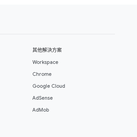
立​廣告​的​新版本，​且​無法​還​原為​原始
其他​解決​方案
Ads，​請​造訪
​「編輯文字​廣告」​頁
Workspace
Chrome
Google Cloud
AdSense
AdMob