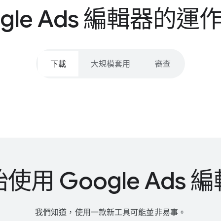
gle Ads 編​輯器​的​運
下​載
大規模​套用
審查
​使用 Google Ads 
我們​知道，​使用​一款​新工具​可能​並​非​易事。