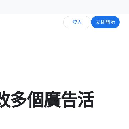
登入
立即​開始
​多​個​廣告​活