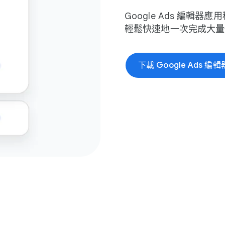
Google Ads 編輯器​應​
輕鬆​快速地​一​次​完成​大
下​載 Google Ads 編輯