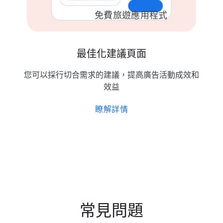
1.2 倍
免費​旅遊​應​用​程式
1.2 倍
1.1 倍
最佳化​建議​頁面
您​可以​採行​切合​需求​的​建議，​提高​廣告​活動​成效​和​
效益
瞭解​詳情
常見​問題