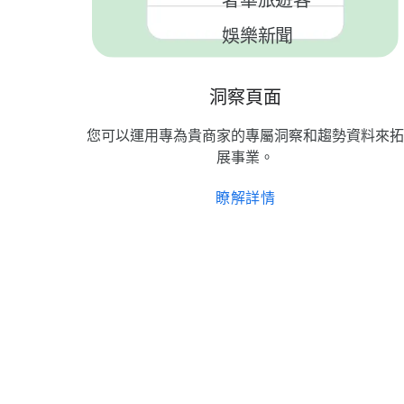
奢華​旅遊​客
娛樂​新聞
洞察​頁面
2 個​廣告​活動
您​可以​運用​專為​貴商家​的​專屬​洞察​和​趨勢​資料​來​拓
展​事業。
瞭解​詳情