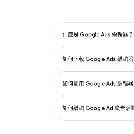
什麼​是 Google Ads 編​輯器？
Google Ads 編​輯器​是​一款​可以​
Google Ads 編​輯器​可以​儲​存您​
如何​下載 Google Ads 編​輯
編​輯器」​頁面
。
若​要​尋找​下​載 Google Ads 編​輯
如何​使用 Google Ads 編​輯
若​要​使用 Google Ads 編​輯器，​首先
變更​關​鍵字​或​替換​文字。​您甚​至​可以
如何​編輯 Google Ad 廣告​
輯器，​請​造訪
​「流程​簡介」​頁面
。
若​要​編輯​廣告​活動，​請先​登入您​的
留​在​要​編輯​的​廣告​群組​上。​您可