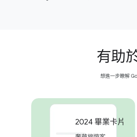
有助於​
想​進一步​瞭解 Go
2024 畢業​卡片