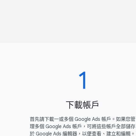
下​載​帳戶
首​先請​下載​一​或​多​個 Google Ads 帳戶。​如果​您​管
理​多​個 Google Ads 帳戶，​可​將​這些​帳戶​全部​儲存
於 Google Ads 編​輯器，​以​便​查​看、​建立​和​編輯。