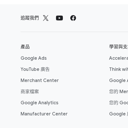
頁
最​終​到​達網頁網址
尾
廣告​標題
追蹤​我們
顯示路​徑
連
說明
結
完成​後，​按​一​下​「儲存​新版​本」。​
產品
學習​與​
版本。​新​廣告​還​需要​經過​廣告​審核，
面
。
Google Ads
Accelera
YouTube 廣告
Think wi
Merchant Center
Google
商​家​檔案
您​的 Mer
Google Analytics
您​的 Go
Manufacturer Center
Google