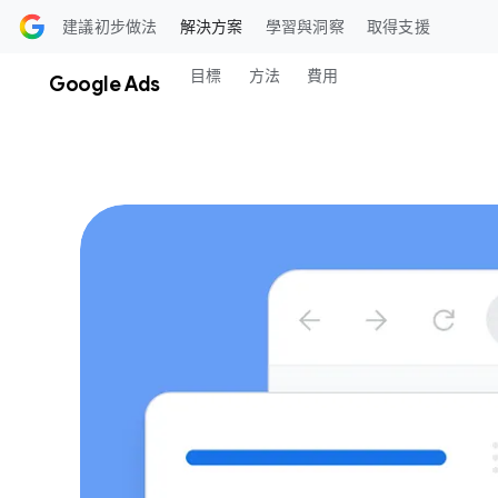
前往​內容
建議​初步​做法
解決​方案
學​習​​與​​洞察
取得​支援
目標
方法
費用
Google Ads