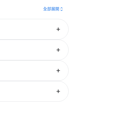
expand_all
全部​展開
add
於​管理​多​個​廣告​帳戶​特別​實用，​因為
​功能，​請​造訪
​「關於 Google Ads
add
。
add
ds 編​輯器​並​進行​變更，​例如​新增​或​
瞭解​如何​開始​使用 Google Ads 編​
add
資源」，​選取​「廣告」，​然後​將​滑鼠​暫