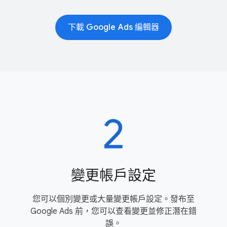
下​載 Google Ads 編輯器
變​更​帳戶​設定
您​可以​個​別​變更​或​大量​變​更​帳戶​設定。​發布​至
Google Ads 前，​您可以​查​看變更​並​修正​潛​在​錯
誤。