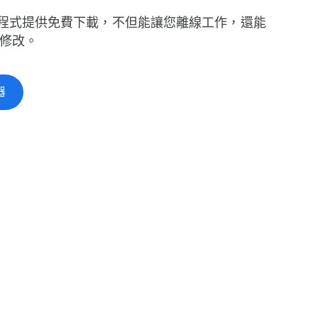
用​程式​提供​免費​下載，​不但​能​讓​您離線​工作，​還​能​
量​修改。
器