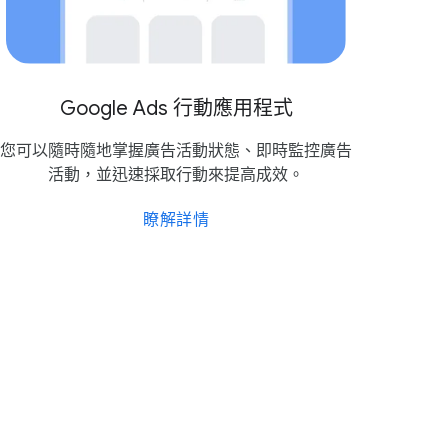
1,000
4.2
Google Ads 行動​應​用​程式
萬
您​可以​隨時​隨地掌握​廣告​活動​狀態、​即時​監控​廣告​
活動，​並​迅速​採取​行動來​提高​成效。
瞭解​詳情