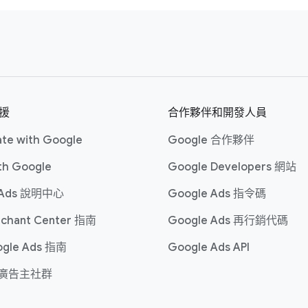
然​後​您​的​變更​將​傳送​以​供​審核。​請​注意，​儲存​所​做​的​編輯會​建
支援
合作​夥伴​和​開發​人員
​通常​需要​一​個​工作​天​的​時間。​若要​深入​瞭解​如何​編輯 Google 
te wit​h Google
Google 合作​夥伴
t​h Google
Google Developers 網站
 Ads 說明​中心
Google Ads 指令​碼
chant Center 指南
Google Ads 再​行銷代​碼
ogle Ads 指南
Google Ads API
 廣告主社​群