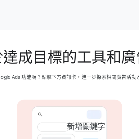
達成​目標​的​工具​和​
ogle Ads 功​能​嗎？​點擊​下方​資訊卡，​進一步​探索​相關​廣告​活動​
新​增關​鍵字