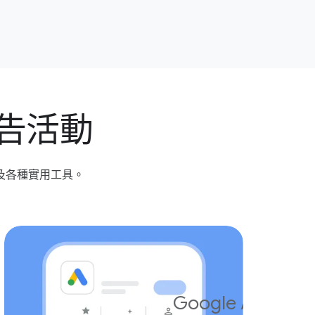
廣告​活動
及​各​種​實用​工具。
+3.1%
Google Ads