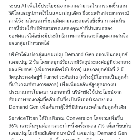
ระบบ AI เพื่อใช้ประโยชน์จากความสามารถในการรวมชิ้นงาน
วิดีโอและรูปภาพไว้ในแคมเปญเดียว ซึ่งจะสร้างประสบการณ์
การใช้งานโฆษณาที่ชวนติดตามและสมจริงยิ่งขึ้น การดำเนิน
การนี้ช่วยให้บริษัทสามารถแสดงคุณค่าที่นำเสนอของ
ซอฟต์แวร์ได้อย่างมีประสิทธิภาพมากขึ้นและดึงดูดความสนใจ
ของกลุ่มเป้าหมายได้
บริษัทได้แบ่งกลุ่มแคมเปญ Demand Gen ออกเป็นกลยุทธ์
แคมเปญ 2 ข้อ โดยกลยุทธ์ข้อแรกมีวัตถุประสงค์อยู่ที่ช่วงกลาง
ของ Funnel (เพิ่มการสมัครใช้บริการ) และกลยุทธ์ข้อที่ 2 มี
วัตถุประสงค์อยู่ที่ Funnel ระดับล่าง (สร้างผู้มีโอกาสเป็นลูกค้า
ที่เข้าเกณฑ์ทางการตลาด) เพื่อเพิ่มผลลัพธ์สูงสุดจากงบ
ประมาณการโฆษณา นอกจากนี้ บริษัทยังใช้ประโยชน์จาก
ศักยภาพของกลุ่มที่คล้ายกันซึ่งเป็นฟีเจอร์เฉพาะของ
Demand Gen เพื่อค้นหาผู้ใช้ที่มีลักษณะคล้ายกับลูกค้าเดิม
ServiceTitan ได้รับปริมาณ Conversion โดยรวมเพิ่มขึ้น
36% และต้นทุนต่อการกระทำหนึ่งครั้งลดลง 7% เมื่อเทียบกับ
แคมเปญโซเชียลมีเดียก่อนหน้านี้ แคมเปญ Demand Gen