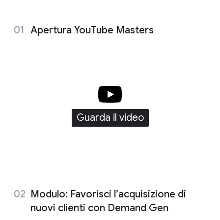
i
a
l
Apertura YouTube Masters
M
o
d
u
l
e
Guarda il video
Modulo: Favorisci l’acquisizione di
nuovi clienti con Demand Gen