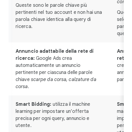
corsa.
Queste sono le parole chiave più
pertinenti nel tuo account e non hai una
Questa
parola chiave identica alla query di
selezi
ricerca.
parola 
query d
Annuncio adattabile della rete di
Annunc
ricerca:
Google Ads crea
rete d
automaticamente un annuncio
crea a
pertinente per ciascuna delle parole
annunci
chiave
scarpe da corsa, calzature da
parola
corsa.
Smart Bidding:
utilizza il machine
Smart
learning per impostare un’offerta
machin
precisa per ogni query, annuncio e
impost
utente.
per og