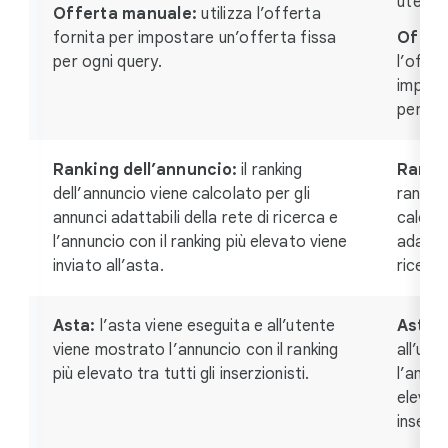
utente
Offerta manuale:
utilizza l’offerta
fornita per impostare un’offerta fissa
Offer
per ogni query.
l’offer
impost
per ogn
Ranking dell’annuncio:
il ranking
Rankin
dell’annuncio viene calcolato per gli
ranking
annunci adattabili della rete di ricerca e
calcola
l’annuncio con il ranking più elevato viene
adattab
inviato all’asta.
ricerca
Asta:
l’asta viene eseguita e all’utente
Asta:
l
viene mostrato l’annuncio con il ranking
all’ut
più elevato tra tutti gli inserzionisti.
l’annun
elevato
inserzi