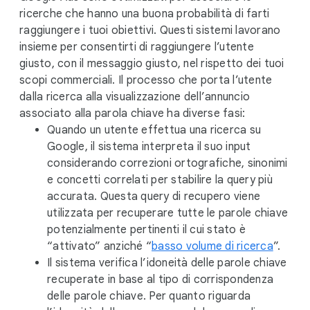
o
ricerche che hanno una buona probabilità di farti
d
raggiungere i tuoi obiettivi. Questi sistemi lavorano
u
insieme per consentirti di raggiungere l’utente
l
giusto, con il messaggio giusto, nel rispetto dei tuoi
e
scopi commerciali. Il processo che porta l’utente
dalla ricerca alla visualizzazione dell’annuncio
associato alla parola chiave ha diverse fasi:
Quando un utente effettua una ricerca su
Google, il sistema interpreta il suo input
considerando correzioni ortografiche, sinonimi
e concetti correlati per stabilire la query più
accurata. Questa query di recupero viene
utilizzata per recuperare tutte le parole chiave
potenzialmente pertinenti il cui stato è
“attivato” anziché “
basso volume di ricerca
”.
Il sistema verifica l’idoneità delle parole chiave
recuperate in base al tipo di corrispondenza
delle parole chiave. Per quanto riguarda