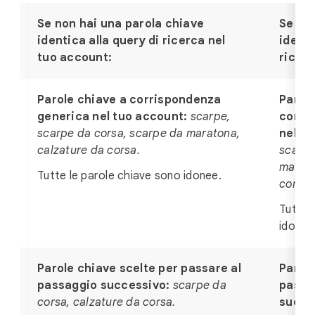
Se non hai una parola chiave
Se hai
identica alla query di ricerca nel
identi
tuo account:
ricerc
Parole chiave a corrispondenza
Parole
generica nel tuo account:
scarpe,
corri
scarpe da corsa, scarpe da maratona,
nel tu
calzature da corsa.
scarpe
marato
Tutte le parole chiave sono idonee.
corsa.
Tutte 
idonee
Parole chiave scelte per passare al
Parole
passaggio successivo:
scarpe da
passa
corsa, calzature da corsa.
succe