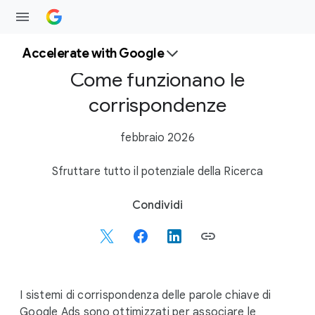
Accelerate with Google
Come funzionano le
corrispondenze
febbraio 2026
Sfruttare tutto il potenziale della Ricerca
S
Condividi
o
c
i
a
l
I sistemi di corrispondenza delle parole chiave di
M
Google Ads sono ottimizzati per associare le