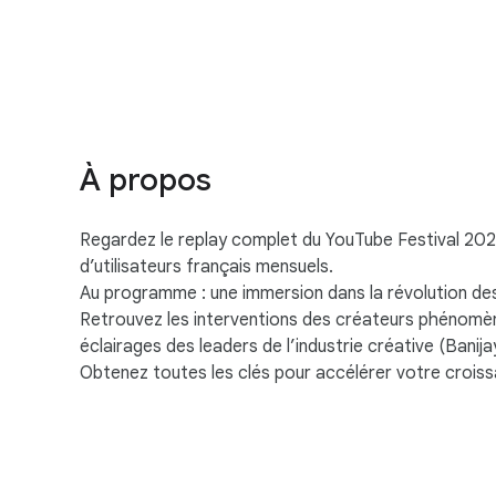
S
o
c
i
a
À propos
l
M
Regardez le replay complet du YouTube Festival 2025
o
d’utilisateurs français mensuels.
d
Au programme : une immersion dans la révolution des
u
Retrouvez les interventions des créateurs phénomè
l
éclairages des leaders de l’industrie créative (Bani
e
Obtenez toutes les clés pour accélérer votre crois