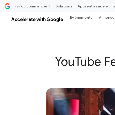
au contenu
Par où commencer ?
Solutions
Apprentissage et in
Événements
Annonce
Accelerate with Google
YouTube Fe