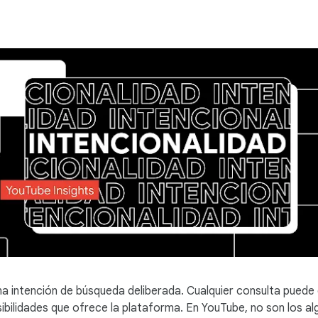
na intención de búsqueda deliberada. Cualquier consulta puede 
sibilidades que ofrece la plataforma. En YouTube, no son los 