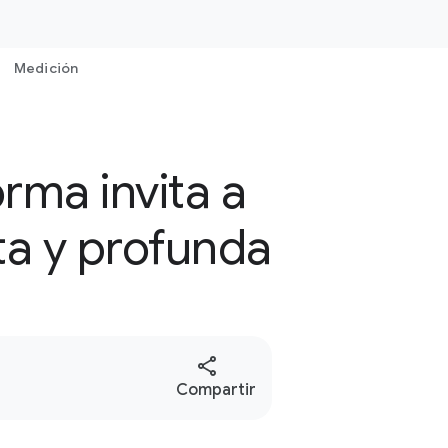
Medición
rma invita a
ta y profunda
S
Compartir
o
c