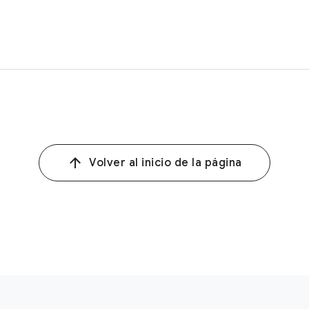
bia, YouTube BrandCast n=1,000 A18+ GenPop video users, Survey in
 n=2100 weekly video viewers 18-64 (CL), fielded from (5/22/23-6/1
itors: Cable-Pay TV, Open TV, Netflix, Disney+, Amazon Prime Video,
Volver al inicio de la página