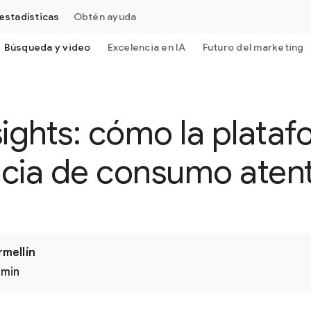
estadísticas
Obtén ayuda
Búsqueda y video
Excelencia en IA
Futuro del marketing
ights: cómo la platafo
cia de consumo aten
rmellín
 min