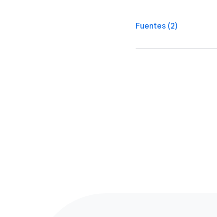
Fuentes (2)
1
Google/Offerwise, Colom
2
Google/Kantar, WhyVideo,
includes 9 market compet
Instagram, TikTok