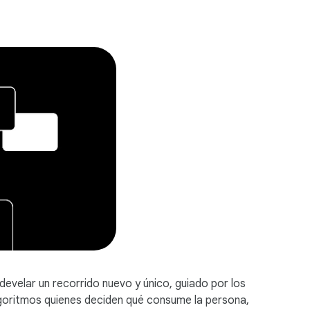
i
a
l
M
o
d
u
l
e
develar un recorrido nuevo y único, guiado por los
algoritmos quienes deciden qué consume la persona,