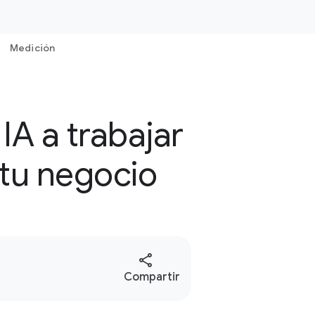
Medición
IA a trabajar
 tu negocio
S
Compartir
o
c