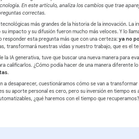
nología. En este artículo, analiza los cambios que trae aparej
preguntas correctas.
cnológicas más grandes de la historia de la innovación. La irrup
su impacto y su difusión fueron mucho más veloces. Y lo llama
o responder esta pregunta más que con una certeza:
ya no p
as, transformará nuestras vidas y nuestro trabajo, que es el 
de la IA generativa, tuve que buscar una nueva manera para ev
ara calificarlos. ¿Cómo podía hacer de una manera diferente l
tas
.
 van a desaparecer, cuestionáramos cómo se van a transformar
ales su aporte personal es cero, pero su inversión en tiempo es 
s automatizables, ¿qué haremos con el tiempo que recupera