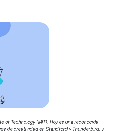
i
a
l
M
o
d
u
l
e
te of Technology (MIT). Hoy es una reconocida
es de creatividad en Standford y Thunderbird, y