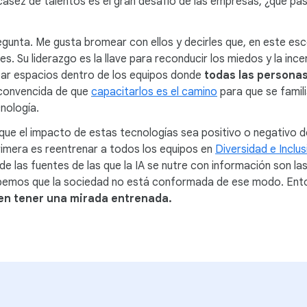
asez de talentos es el gran desafío de las empresas, ¿qué pasa
egunta. Me gusta bromear con ellos y decirles que, en este es
s. Su liderazgo es la llave para reconducir los miedos y la inc
ear espacios dentro de los equipos donde
todas las persona
 convencida de que
capacitarlos es el camino
para que se famili
cnología.
 que el impacto de estas tecnologías sea positivo o negativo
rimera es reentrenar a todos los equipos en
Diversidad e Inclus
 las fuentes de las que la IA se nutre con información son la
bemos que la sociedad no está conformada de ese modo. Ento
en tener una mirada entrenada.