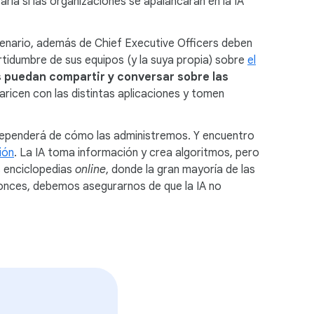
ría si las organizaciones se apalancaran en la IA
cenario, además de Chief Executive Officers deben
ertidumbre de sus equipos (y la suya propia) sobre
el
s puedan compartir y conversar sobre las
aricen con las distintas aplicaciones y tomen
 dependerá de cómo las administremos. Y encuentro
ión
. La IA toma información y crea algoritmos, pero
s enciclopedias
online
, donde la gran mayoría de las
nces, debemos asegurarnos de que la IA no