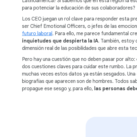
Latinoamérica? Si sabemos que en esta región la esc
para potenciar la educación de sus colaboradores?
Los CEO juegan un rol clave para responder esta pr
ser Chief Emotional Officers, o jefes de las emocione
futuro laboral
. Para ello, me parece fundamental cr
inquietudes que despierta la IA
. También, estoy
dimensión real de las posibilidades que abre esta te
Pero hay una cuestión que no deben pasar por alto:
dos cuestiones claves para cuidar este rumbo. La p
muchas veces estos datos ya están sesgados. Una de
biografías que aparecen son de hombres. Todos sa
propague ese sesgo y, para ello,
las personas deb