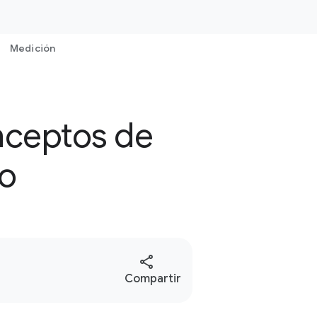
Medición
onceptos de
io
S
Compartir
o
c