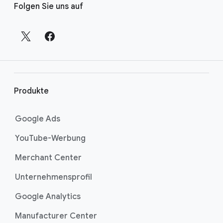
Folgen Sie uns auf
i
n
k
s
i
n
d
Produkte
e
r
Google Ads
F
YouTube-Werbung
u
ß
Merchant Center
z
Unternehmensprofil
e
i
Google Analytics
l
Manufacturer Center