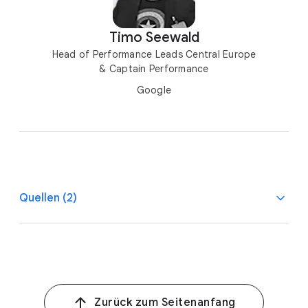
Timo Seewald
Head of Performance Leads Central Europe
& Captain Performance
Google
Quellen (2)
1
Quelle: Google/Ipsos, Holiday Shopping Study, US, 13.
Oktober 2022 bis 4. Januar 2023, n = 8.467 US-
Amerikaner*innen über 18 Jahre, die in den letzten zwei
Tagen Weihnachtseinkäufe getätigt haben.
Zurück zum Seitenanfang