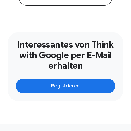
2
Google, interne Daten, global, Oktober 2023 bis
November 2023.
Interessantes von Think
with Google per E-Mail
erhalten
Registrieren
L