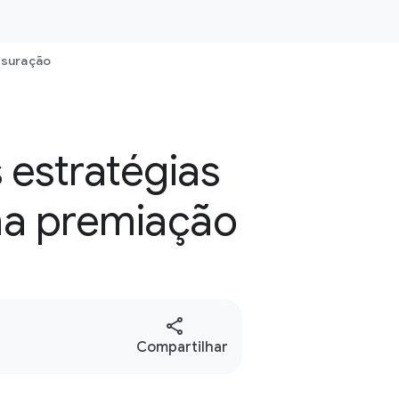
suração
estratégias
na premiação
S
Compartilhar
o
c