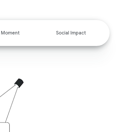
i
a
l
M
o
e Moment
Social Impact
d
u
l
e