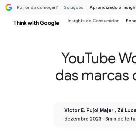
 o conteúdo
Por onde começar?
Soluções
Aprendizado e insigh
Insights do Consumidor
Pesq
Think with Google
YouTube Wo
das marcas 
Victor E. Pujol Majer , Zé Luc
dezembro 2023 · 3min de leitu