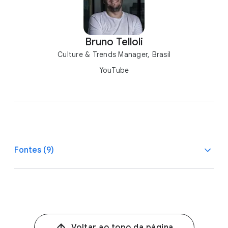
Bruno Telloli
Culture & Trends Manager, Brasil
YouTube
Fontes (9)
1
Comscore, Video Metrix Media Trend — Media
youtube.com, Facebook And Messenger, instagram.com,
kwai.com, linkedin.com, tiktok.com, pinterest.com,
twitter.com — Audiência total (acima de 18 anos) —
Voltar ao topo da página