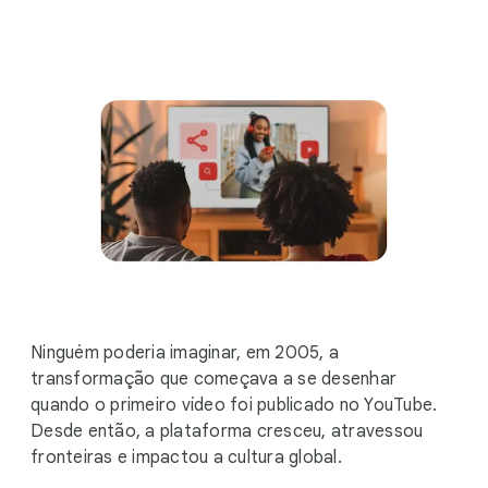
i
a
l
M
o
d
u
l
e
Ninguém poderia imaginar, em 2005, a
transformação que começava a se desenhar
quando o primeiro vídeo foi publicado no YouTube.
Desde então, a plataforma cresceu, atravessou
fronteiras e impactou a cultura global.