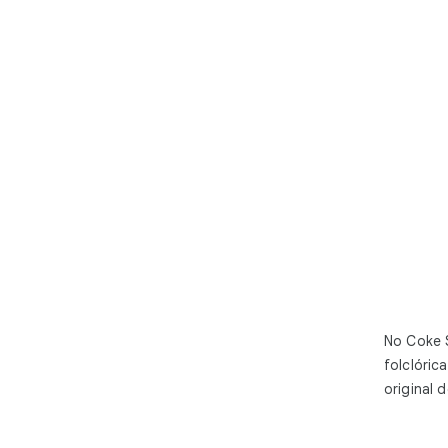
No Coke S
folclóric
original d