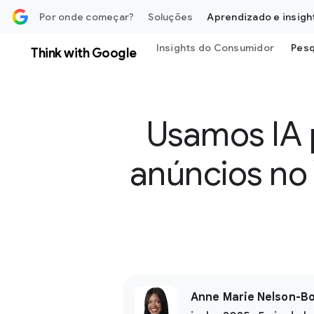
 o conteúdo
Por onde começar?
Soluções
Aprendizado e insigh
Insights do Consumidor
Pesq
Think with Google
Usamos IA 
anúncios no 
Anne Marie Nelson-Bo