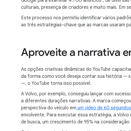
Google para examinar 4.700 anúncios
, de diversas
culturais, presença de criadores e muito mais. Em 
Este processo nos permitiu identificar vários padrõ
as três estratégias-chave que as marcas usaram pa
Aproveite a narrativa 
As opções criativas dinâmicas do YouTube capacit
da forma como você deseja contar sua história — s
—, o YouTube torna isso possível.
A Volvo, por exemplo, conseguiu lançar com sucess
a diferentes durações narrativas. A marca começo
perspectiva do veículo em
um vídeo de 60 segundos
envolvente. Para executar essa estratégia, a Volv
de busca, um crescimento de 95% na consideração d