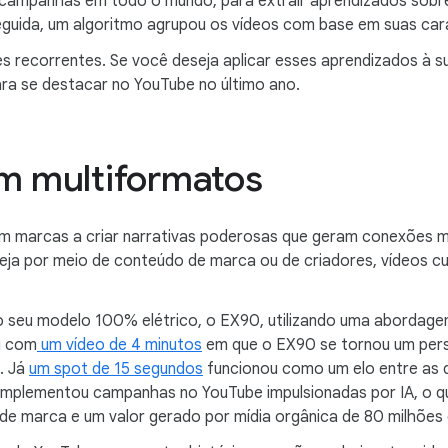
 campanhas em todo o mundo, para extrair aprendizados sobre 
seguida, um algoritmo agrupou os vídeos com base em suas car
es recorrentes. Se você deseja aplicar esses aprendizados à s
ra se destacar no YouTube no último ano.
em multiformatos
am marcas a criar narrativas poderosas que geram conexões 
eja por meio de conteúdo de marca ou de criadores, vídeos cu
o seu modelo 100% elétrico, o EX90, utilizando uma abordage
u com
um vídeo de 4 minutos
em que o EX90 se tornou um pers
. Já
um spot de 15 segundos
funcionou como um elo entre as d
o implementou campanhas no YouTube impulsionadas por IA, o 
e marca e um valor gerado por mídia orgânica de 80 milhões 