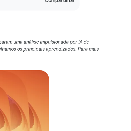
S
Compartilhar
o
c
i
a
l
izaram uma análise impulsionada por IA de
M
lhamos os principais aprendizados. Para mais
o
d
u
l
e