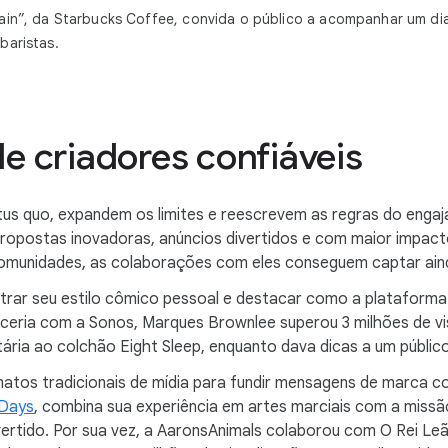
ain”, da Starbucks Coffee, convida o público a acompanhar um dia
baristas.
de criadores confiáveis
atus quo, expandem os limites e reescrevem as regras do eng
ropostas inovadoras, anúncios divertidos e com maior impact
comunidades, as colaborações com eles conseguem captar ain
rar seu estilo cômico pessoal e destacar como a plataforma
arceria com a Sonos, Marques Brownlee superou 3 milhões de v
ária ao colchão Eight Sleep, enquanto dava dicas a um públi
os tradicionais de mídia para fundir mensagens de marca com
 Days
, combina sua experiência em artes marciais com a missã
ertido. Por sua vez, a AaronsAnimals colaborou com O Rei Leã