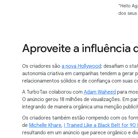
“Hello Ag
dos seus 
Aproveite a influência 
Os criadores são
a nova Hollywood
: desafiam o st
autonomia criativa em campanhas tendem a gerar p
relacionamentos sólidos e de confiança com suas 
A TurboTax colaborou com
Adam Waheed
para most
O anúncio gerou 18 milhões de visualizações. Em p
integrando de maneira orgânica uma menção publicit
Os criadores também estão rompendo com os format
de
Michelle Khare
,
I Trained Like a Black Belt for 90
resultando em um anúncio que parece orgânico e div