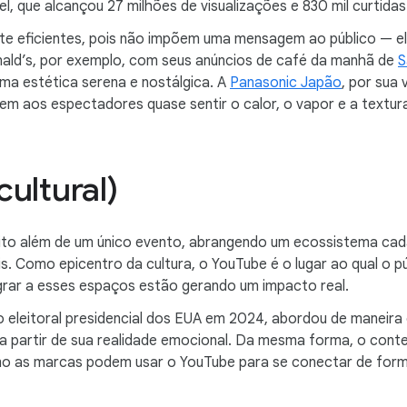
el, que alcançou 27 milhões de visualizações e 830 mil curtidas
te eficientes, pois não impõem uma mensagem ao público — el
ald’s, por exemplo, com seus anúncios de café da manhã de
S
a estética serena e nostálgica. A
Panasonic Japão
, por sua
em aos espectadores quase sentir o calor, o vapor e a textu
ultural)
o além de um único evento, abrangendo um ecossistema cada v
s. Como epicentro da cultura, o YouTube é o lugar ao qual o 
grar a esses espaços estão gerando um impacto real.
clo eleitoral presidencial dos EUA em 2024, abordou de maneir
 partir de sua realidade emocional. Da mesma forma, o con
mo as marcas podem usar o YouTube para se conectar de form