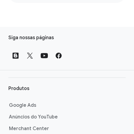
L
Siga nossas páginas
i
n
k
s
d
o
r
Produtos
o
d
Google Ads
a
Anúncios do YouTube
p
é
Merchant Center