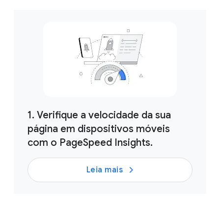
u
l
e
1. Verifique a velocidade da sua
página em dispositivos móveis
com o PageSpeed Insights.
Leia mais