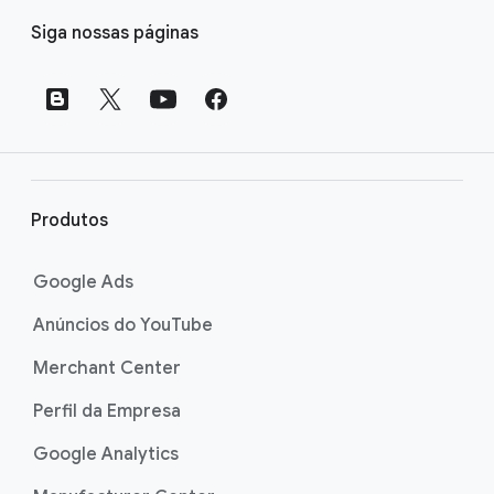
L
Siga nossas páginas
i
n
k
s
d
o
r
Produtos
o
d
Google Ads
a
Anúncios do YouTube
p
é
Merchant Center
Perfil da Empresa
Google Analytics