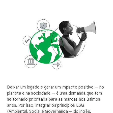
i
a
l
M
o
d
u
l
e
Deixar um legado e gerar um impacto positivo — no
planeta e na sociedade — é uma demanda que tem
se tornado prioritária para as marcas nos últimos
anos. Por isso, integrar os princípios ESG
(Ambiental, Social e Governança — do inglês,