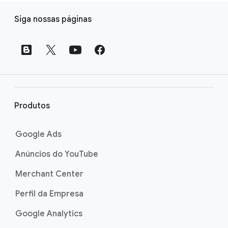
L
Siga nossas páginas
i
n
k
s
d
o
r
Produtos
o
d
Google Ads
a
Anúncios do YouTube
p
é
Merchant Center
Perfil da Empresa
Google Analytics