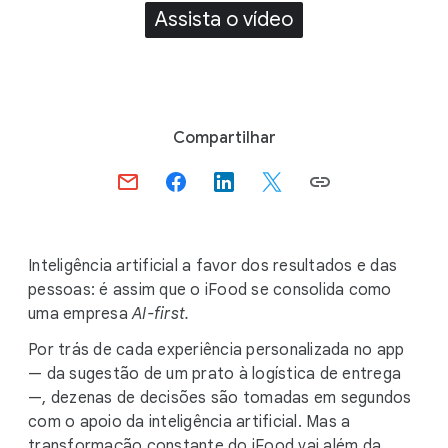
Assista o vídeo
S
Compartilhar
o
c
i
a
l
Inteligência artificial a favor dos resultados e das
M
pessoas: é assim que o iFood se consolida como
o
uma empresa
AI-first.
d
Por trás de cada experiência personalizada no app
u
— da sugestão de um prato à logística de entrega
l
—, dezenas de decisões são tomadas em segundos
e
com o apoio da inteligência artificial. Mas a
transformação constante do iFood vai além da