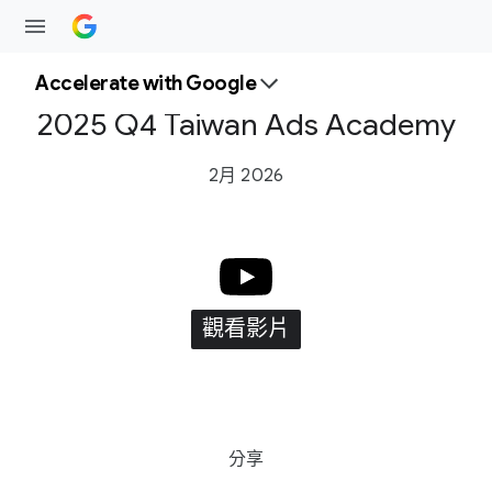
Accelerate wit​h Google
2025 Q4 Taiwan Ads Academy
2月 2026
觀​看​影片
S
分享
o