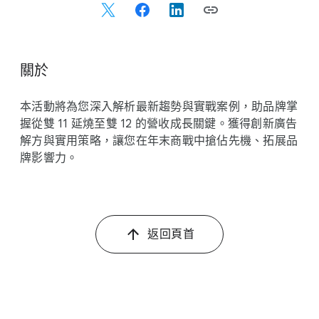
c
i
a
l
關於
M
o
本​活動​將​為​您深入​解析​最​新​趨勢​與​實戰​案例，​助品​牌​掌
d
握​從​雙 11 延燒​至​雙 12 的​營收​成長​關鍵。​獲得​創新​廣告​
u
解方​與​實用​策略，​讓​您​在​年末商​戰​中​搶佔​先機、​拓展品​
l
牌​影響力。
e
返​回​頁​首