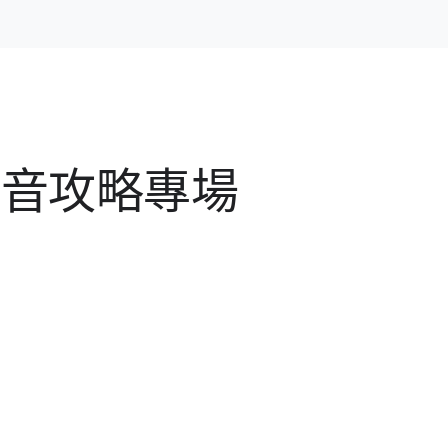
y 影音​攻略​專場