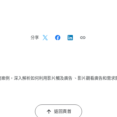
分享
實務​案例，​深入​解析​如何​利用​影片​觸​及​廣告 、​影片​觀​看​廣告​和​需
返​回​頁​首