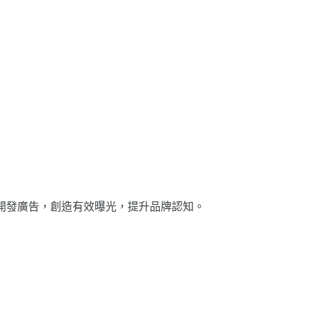
求​開發​廣告，​創造​有效​曝光，​提升​品​牌​認知。