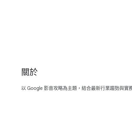
S
o
c
i
a
關於
l
M
以 Google 影音​攻略​為​主題，​結合​最​新​行業​趨勢​與​
o
d
u
l
e