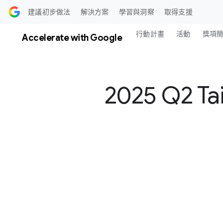
前往​內容
建議​初步​做法
解決​方案
學​習​​與​​洞察
取得​支援
行動​計畫
活動
獎​​​項​
Accelerate wit​h Google
2025 Q2 T