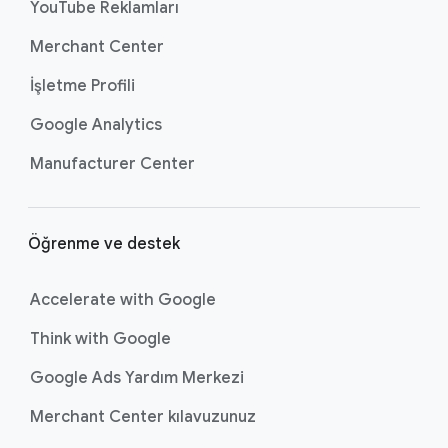
YouTube Reklamları
l
a
Merchant Center
n
İşletme Profili
t
ı
Google Analytics
l
Manufacturer Center
a
r
ı
Öğrenme ve destek
Accelerate with Google
Think with Google
Google Ads Yardım Merkezi
Merchant Center kılavuzunuz