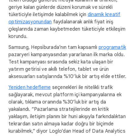
teklifi olduğu günlerde medya kullanımı artırılırken,
geriye kalan günlerde düzeni korumak ve sürekli
tüketiciyle iletişimde kalabilmek için
dinamik kreatif
optimizasyonundan
faydalanarak anlık fiyat iniş
çıkışlarında zaman kaybetmeden tüketiciyle etkileşim
korundu.
Samsung, Hepsiburada’nın tam kapsamlı
programatik
pazaryeri kampanyasından yararlanan ilk marka oldu.
Test kampanyası sırasında sekiz kata ulaşan bir
yatırım getirisi ve akıllı telefon, tablet ve ürün
aksesuarları satışlarında %10’luk bir artış elde ettiler.
Yeniden hedefleme
seçenekleri ile nitelikli trafik
sağlayarak, mevcut platform içi kampanyalarına ek
olarak, tıklama oranında %30’luk bir artış da
yakalandı. “Pazarlama stratejilerinde en kritik
yaklaşım, iletişim planını bir huni akışıyla farkındalıktan
tekrardan satın almaya kadar doğru bir biçimde
kurabilmek,” diyor Loglo’dan Head of Data Analytics