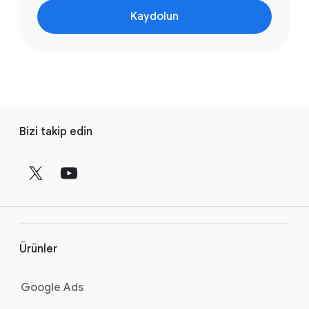
Kaydolun
A
Bizi takip edin
l
t
b
i
l
g
i
Ürünler
b
a
Google Ads
ğ