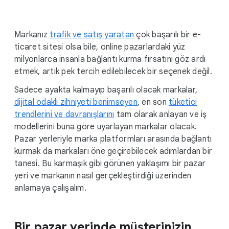
i
a
l
Markanız
trafik ve satış yaratan
çok başarılı bir e-
M
ticaret sitesi olsa bile, online pazarlardaki yüz
o
milyonlarca insanla bağlantı kurma fırsatını göz ardı
d
etmek, artık pek tercih edilebilecek bir seçenek değil.
u
Sadece ayakta kalmayıp başarılı olacak markalar,
l
dijital odaklı zihniyeti benimseyen
e
, en son
tüketici
trendlerini ve davranışlarını
tam olarak anlayan ve iş
modellerini buna göre uyarlayan markalar olacak.
Pazar yerleriyle marka platformları arasında bağlantı
kurmak da markaları öne geçirebilecek adımlardan bir
tanesi. Bu karmaşık gibi görünen yaklaşımı bir pazar
yeri ve markanın nasıl gerçekleştirdiği üzerinden
anlamaya çalışalım.
Bir pazar yerinde müşterinizin