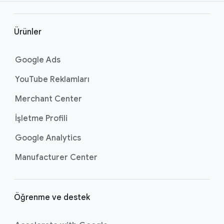
l
g
i
Ürünler
b
a
Google Ads
ğ
YouTube Reklamları
l
a
Merchant Center
n
İşletme Profili
t
ı
Google Analytics
l
Manufacturer Center
a
r
ı
Öğrenme ve destek