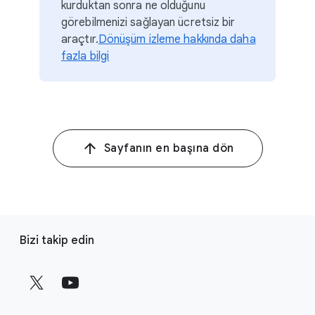
kurduktan sonra ne olduğunu
görebilmenizi sağlayan ücretsiz bir
araçtır.
Dönüşüm izleme hakkında daha
fazla bilgi
Sayfanın en başına dön
A
Bizi takip edin
l
t
b
i