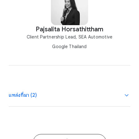
Pajsalita Horsathittham
Client Partnership Lead, SEA Automotive
Google Thailand
แหล่งที่มา (2)
1
Google/Kantar, Gearshift 2022, TH, Jul 2022, n = 170 all
new car purchasers, who considered or purchased an
electric or a plug-in hybrid car