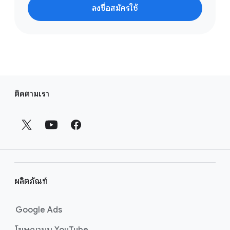
ลงชื่อสมัครใช้
ลิ
ติดตามเรา
ง
ก์
ส่
ว
น
ท้
า
ผลิตภัณฑ์
ย
Google Ads
โฆษณาบน YouTube