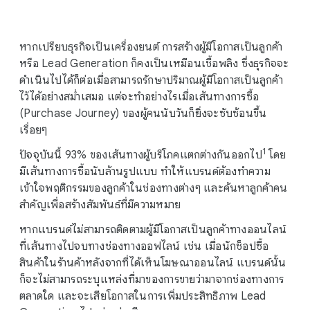
i
a
l
หากเปรียบธุรกิจเป็นเครื่องยนต์ การสร้างผู้มีโอกาสเป็นลูกค้า
M
หรือ Lead Generation ก็คงเป็นเหมือนเชื้อพลิง ซึ่งธุรกิจจะ
o
ดำเนินไปได้ก็ต่อเมื่อสามารถรักษาปริมาณผู้มีโอกาสเป็นลูกค้า
d
ไว้ได้อย่างสม่ำเสมอ แต่จะทำอย่างไรเมื่อเส้นทางการซื้อ
u
(Purchase Journey) ของผู้คนนับวันก็ยิ่งจะซับซ้อนขึ้น
l
เรื่อยๆ
e
1
ปัจจุบันนี้ 93% ของเส้นทางผู้บริโภคแตกต่างกันออกไป
โดย
มีเส้นทางการซื้อนับล้านรูปแบบ ทำให้แบรนด์ต้องทำความ
เข้าใจพฤติกรรมของลูกค้าในช่องทางต่างๆ และค้นหาลูกค้าคน
สำคัญเพื่อสร้างสัมพันธ์ที่มีความหมาย
หากแบรนด์ไม่สามารถติดตามผู้มีโอกาสเป็นลูกค้าทางออนไลน์
ที่เส้นทางไปจบทางช่องทางออฟไลน์ เช่น เมื่อนักช็อปซื้อ
สินค้าในร้านค้าหลังจากที่ได้เห็นโฆษณาออนไลน์ แบรนด์นั้น
ก็จะไม่สามารถระบุแหล่งที่มาของการขายว่ามาจากช่องทางการ
ตลาดใด และจะเสียโอกาสในการเพิ่มประสิทธิภาพ Lead