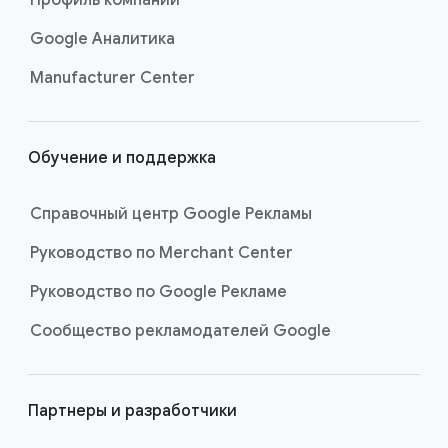
режиме реального времени
а
н
Google Аналитика
Узнайте больше об использовании
и
мобильного приложения для отслеживания
Manufacturer Center
ц
кампаний и повышения эффективности,
ы
посетив
страницу «Рекомендации по
работе с мобильным приложением “Google
Обучение и поддержка
Реклама"».
Справочный центр Google Рекламы
Руководство по Merchant Center
Руководство по Google Рекламе
Сообщество рекламодателей Google
Партнеры и разработчики