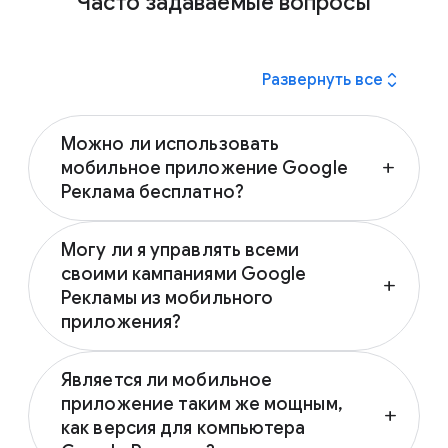
Часто задаваемые вопросы
expand_all
Развернуть все
Можно ли использовать
мобильное приложение Google
add
Реклама бесплатно?
Да, мобильное приложение Google Реклама
Могу ли я управлять всеми
можно загрузить и использовать
своими кампаниями Google
бесплатно. Узнайте больше о мобильном
add
Рекламы из мобильного
приложении Google Реклама и о том, как
приложения?
его загрузить, посетив
страницу
«Рекомендации по работе с мобильным
Да, вы можете создавать и управлять
приложением “Google Реклама"».
Является ли мобильное
всеми своими кампаниями из любой точки
приложение таким же мощным,
мира с помощью мобильного приложения
add
как версия для компьютера
Google Реклама. Узнайте больше о