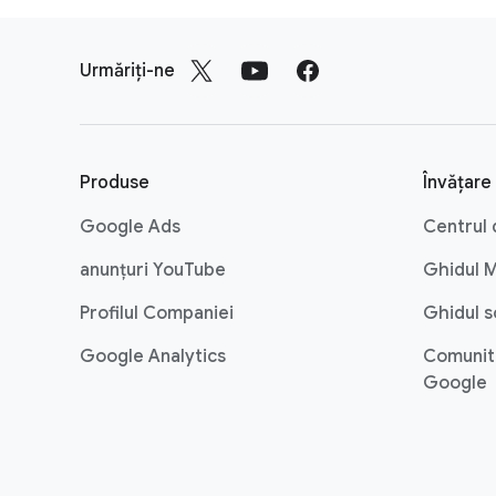
L
i
Urmăriți-ne
n
k
u
r
Produse
Învățare 
i
Google Ads
Centrul 
d
i
anunțuri YouTube
Ghidul 
n
Profilul Companiei
Ghidul s
s
Google Analytics
Comunita
u
Google
b
s
o
l