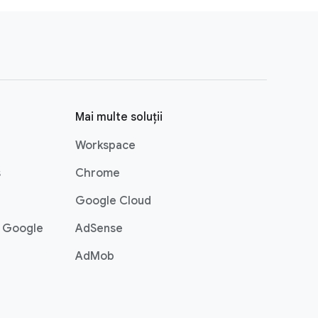
Mai multe soluții
Workspace
s
Chrome
Google Cloud
g Google
AdSense
AdMob