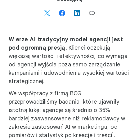
o
c
i
a
l
W erze AI tradycyjny model agencji jest
M
pod ogromną presją.
Klienci oczekują
o
większej wartości i efektywności, co wymaga
d
od agencji wyjścia poza samo zarządzanie
u
kampaniami i udowodnienia wysokiej wartości
l
strategicznej.
e
We współpracy z firmą BCG
przeprowadziliśmy badania, które ujawniły
istotną lukę: agencje są średnio o 35%
bardziej zaawansowane niż reklamodawcy w
zakresie zastosowań AI w marketingu, od
1
pomiarów i statystyk po kreacje i treści
.