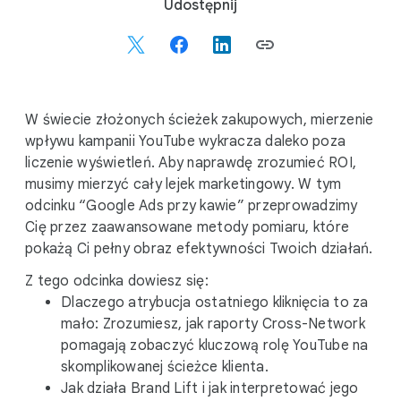
S
Udostępnij
o
c
i
a
l
W świecie złożonych ścieżek zakupowych, mierzenie
M
wpływu kampanii YouTube wykracza daleko poza
o
liczenie wyświetleń. Aby naprawdę zrozumieć ROI,
d
musimy mierzyć cały lejek marketingowy. W tym
u
odcinku “Google Ads przy kawie” przeprowadzimy
l
Cię przez zaawansowane metody pomiaru, które
e
pokażą Ci pełny obraz efektywności Twoich działań.
Z tego odcinka dowiesz się:
Dlaczego atrybucja ostatniego kliknięcia to za
mało: Zrozumiesz, jak raporty Cross-Network
pomagają zobaczyć kluczową rolę YouTube na
skomplikowanej ścieżce klienta.
Jak działa Brand Lift i jak interpretować jego