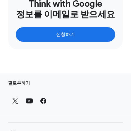
Think with Google
2023.
정보를 이메일로 받으세요
6
Google Internal Data, 2021–2025.
7, 8
Google/BCG, Influence of Touchpoints Survey, U.S.,
n=10,117, purchase journeys of 18+ years U.S. shoppers
신청하기
who bought a beauty product in the past 1 month or an
electronics product in the past 3 months; social
platforms in the study include TikTok, Instagram, and
Facebook, March 2025.
9
Google Internal Data, Feb. 2025–March 2025.
바
팔로우하기
닥
글
링
크