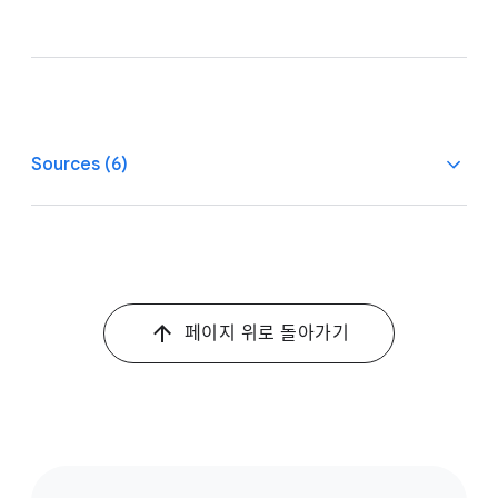
Sources (6)
1, 3, 4
Google/Kantar, Future of Video, U.S., n=2,160 weekly
video viewers 18–64, competitive set includes 9 market
competitors: linear TV, Netflix, Disney+, Amazon Prime
Video, Max, Facebook, Instagram, TikTok, and Snapchat,
페이지 위로 돌아가기
Jan. 28, 2025–Feb. 10, 2025.
2
Google Internal Data, 2024.
5
Google/Material, Role of Video in Shopping Journey,
U.S., 2023, N=2,420, online survey, Americans 18+ who
used an online video platform to shop, Aug. 2023–Sept.