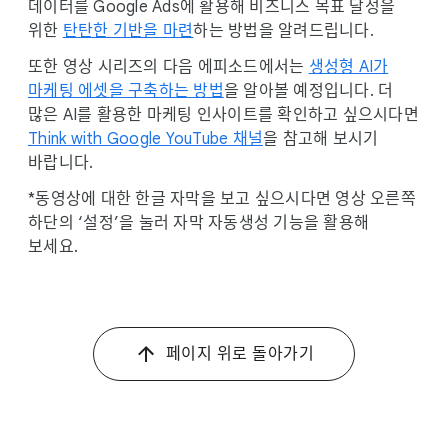
데이터를 Google Ads에 활용해 비즈니스 목표 달성을
같습니다. 따라서 캠페인이 빠르게
위한
탄탄한 기반을 마련
하는 방법을 알려드립니다.
질주할수록, 연료를 효율적으로 사용해
또한 영상 시리즈의 다음 에피소드에서는
생성형 AI가
올바른 방향으로 나아가는 것이 중요하죠.
마케팅 에셋을 구축하는 방법
을 알아볼 예정입니다. 더
자사 데이터는 Google Ads의 AI 기술을
00:51
많은 AI를 활용한 마케팅 인사이트를 확인하고 싶으시다면
활용해 비즈니스 목표를 달성하는 데
Think with Google YouTube 채널
을 참고해 보시기
핵심적인 역할을 합니다. 사이트 체류 시간,
바랍니다.
잠재 고객, 구매 내역, 수익 등 모든 자사
*동영상에 대한 한글 자막을 보고 싶으시다면 영상 오른쪽
데이터는 AI가 브랜드에 가장 적합한 고객을
하단의 ‘설정’을 눌러 자막 자동생성 기능을 활용해
찾고 맞춤형 광고 전략을 수립하는 데
보세요.
활용됩니다.
예를 들어 신규 고객 확보가 목표라면
01:10
CRM(고객 관계 관리) 데이터를 Google AI에
활용해 잠재 고객을 발굴하고, 이들에게 가장
페이지 위로 돌아가기
효과적인 광고 전략을 수립할 수 있습니다.
또한 구매 여정 단계에 따라 잠재 고객을
01:21
육성하고 싶다면, 리드 목록을 활용해