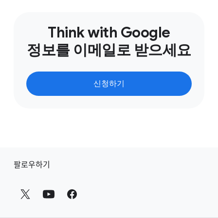
Google AI가 각 단계에 최적화된 광고
메시지를 적절한 시점에 자동으로 전달하도록
설정할 수 있습니다.
Think with Google
정보를 이메일로 받으세요
가장 중요한 점은 데이터의 소유권이 항상
01:31
귀사에게 있다는 것입니다. Google Ads에서
발생하는 전환 데이터는 경쟁 업체가
접근하거나 활용할 수 없다는 것이죠.
신청하기
따라서 브랜드의 목표와 자사 데이터 전략에
01:42
대한 전문가는 바로 당신입니다.
Google AI를 활용하면 캠페인 성공을 더욱
01:46
빠르게 달성할 수 있습니다. 자세한 내용은
바
Google Ads AI 기본사항에서 확인해 보세요.
팔로우하기
닥
글
링
크