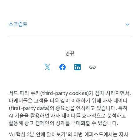
스크립트
고객을 가장 잘 아는 사람은 바로 당신입니다.
00:00
S
공유
고객이 직접 제공한 자사 데이터를 활용하면
o
마케팅 캠페인을 더욱 효과적으로 개선할 수
c
있죠.
i
하지만 왜 이러한 데이터를 Google Ads
00:13
a
계정에 연결해야 할까요? AI 기술을 활용해
l
서드 파티 쿠키(third-party cookies)가 점차 사라지면서,
고객 데이터를 Google Ads 캠페인에
M
마케터들은 고객을 더욱 깊이 이해하기 위해 자사 데이터
적용하면 캠페인의 성과를 획기적으로 높일
o
(first-party data)의 중요성을 인식하고 있습니다. 특히
수 있기 때문입니다.
d
AI 기술을 활용하면 자사 데이터를 효과적으로 분석하고
u
활용해 광고 캠페인의 성과를 극대화할 수 있습니다.
캠페인을 자동차에 비유해 봅시다. Google
00:30
l
AI는 캠페인을 움직이는 강력한 엔진이고,
‘AI 핵심 2분 안에 알아보기’의 이번 에피소드에서는 자사
e
자사 데이터는 엔진에 힘을 불어넣는 연료와