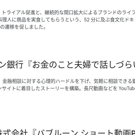
​認知・トライアル促進と、​継続的な​間口拡大に​よる​ブランドの​
​料理人に​商品を​実食して​もらうと​いう、​52 分に​及ぶ食文化
への​遷移を​促しました。
社イオン銀行『お金の​こと​夫婦で​話しづら
​金融相談に​対する​心理的ハードルを​下げ、​気軽に​相談できる​銀
ンサイトに​着目した​ストーリーを​構築。​長尺動画などを YouTub
。
製薬株式会社『バブルーン ショート動画