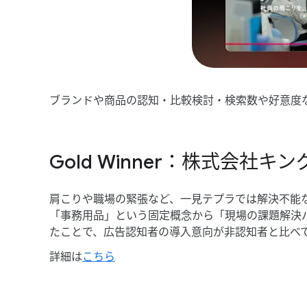
ブランドや​商品の​認知・比較検討・検索数や​好意度
Gold Winner：株式会社
肩こりや​職場の​緊張など、​一見テプラでは​解決不能な​
「事務用品」と​いう​固定概念から​「現場の​課題解決
た​ことで、​広告認知者の​導入意向が​非認知者と​比べて
詳細は
​こちら