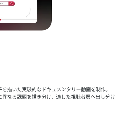
様子を​描いた​実験的な​ドキュメンタリー動画を​制作。​
異なる​課題を​描き分け、​適した​視聴者層へ​出し分け