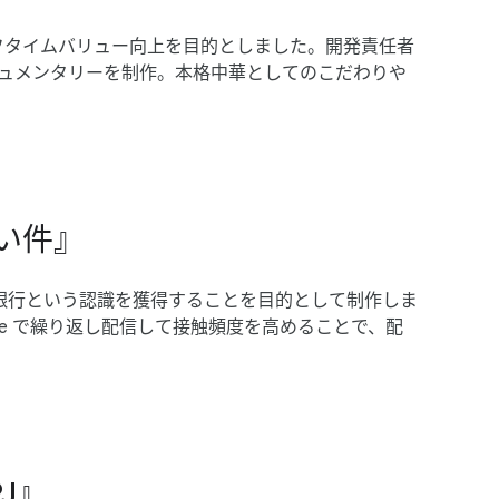
ライフタイムバリュー向上を​目的としました。​開発責任者
ドキュメンタリーを​制作。​本格中華と​しての​こだわりや​
い​件』
行と​いう​認識を​獲得する​ことを​目的と​して​制作しま
e で​繰り返し配信して​接触頻度を​高める​ことで、​配
PJ』