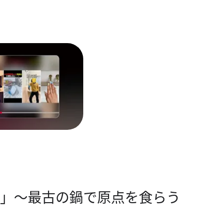
道」​～最古の​鍋で​原点を​食らう​