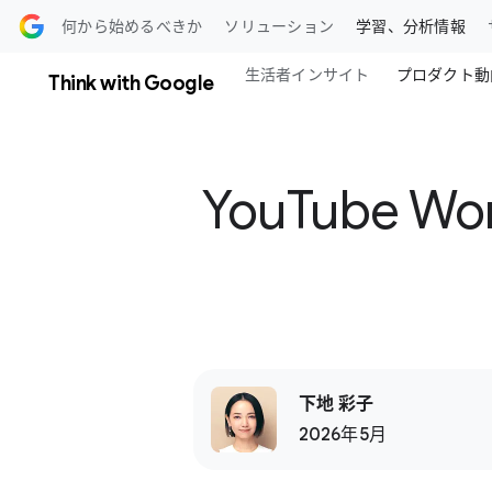
ツに​進む
何から​始めるべきか
ソリューション
学習、​分析情報
生活者インサイト
プロダクト動
Think with Google
YouTube W
下地 彩子
2026年5月