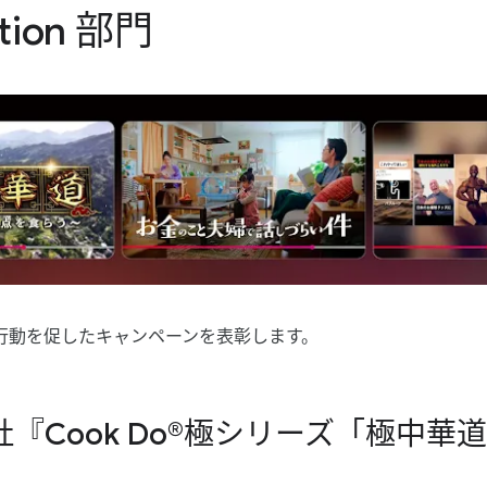
tion 部​門
​行動を​促した​キャンペーンを​表彰します。
会社『Cook Do®極シリーズ​「極中​華