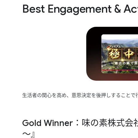
Best Engagement & Ac
生活者の​関心を​高め、​意思決定を​後押しする​ことで
Gold Winner：味の​素株式
～』