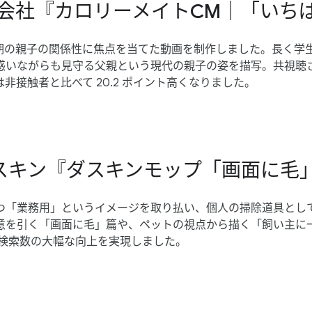
薬株式会社『カロリーメイトCM｜​「いち
​親子の​関係性に​焦点を​当てた動画を​制作しました。​長く​学生
​戸惑いながらも​見守る​父親と​いう​現代の​親子の​姿を​描写。​共
は​非接触者と​比べて 20.2 ポイント高くなりました。
会社ダスキン『ダスキンモップ​「画面に​毛
「業務用」と​いう​イメージを​取り払い、​個人の​掃除道具と​して
意を​引く​「画面に​毛」篇や、​ペットの​視点から​描く​「飼い主に
​指名検索数の​大幅な向上を​実現しました。