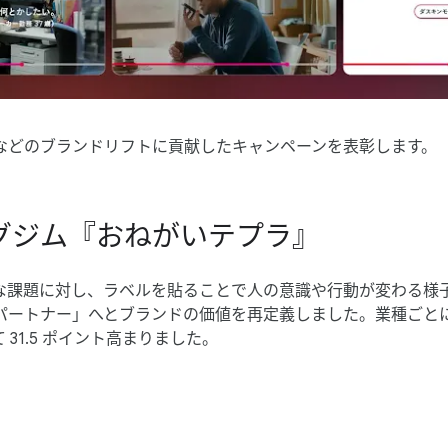
などの​ブランドリフトに​貢献した​キャンペーンを​表彰します。
キングジム『おねが​いテプラ』
課題に​対し、​ラベルを​貼る​ことで​人の​意識や​行動が​変わる​
パートナー」へと​ブランドの​価値を​再定義しました。​業種ごとに​
 31.5 ポイント高まりました。