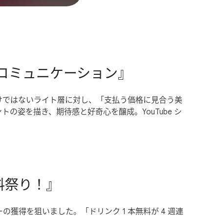
」​コミュニケーション』
ではない​ライト層に​対し、​「支払う​価格に​見合う​美
​姿を​描き、​期待感と​好奇心を​醸成。​YouTube シ
無料祭り！』
ーの​獲得を​狙いました。​「ドリンク 1 本無料が 4 週連