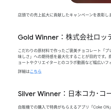
店頭での​売上拡大に​貢献した​キャンペーンを​表彰し
Gold Winner：株式会
こだわりの​原材料で​作った​ご褒美チョコレート​「プレ
味しさ」​への​期待感を​最大化する​ことが​目的です。​商
ョートや​クリエイターとの​コラボ動画など​幅​広い​フ
詳細は
​こちら
Silver Winner：日本コ
自販機での​購入で​特典が​もらえる​アプリ「Coke ON