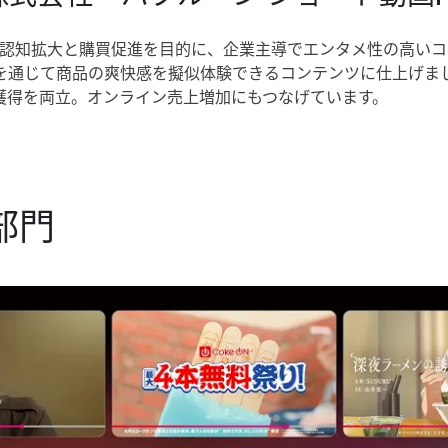
認知拡大と​購買促進を​目的に、​企業主導で​エンタメ性の​高い​コン
を​通じて​商品の​爽快感を​擬似体験できる​コンテンツに​仕上げまし
​獲得を​両立。​オンライン売上増加に​もつな​げています。
 部​門