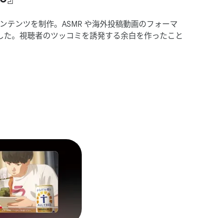
テンツを​制作。​ASMR や​海外投稿動画の​フォーマ
た。​視聴者の​ツッコミを​誘発する​余白を​作った​こと