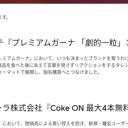
ます。
社ロッテ『プレミアムガーナ 「劇的一粒
ミアムガーナ」に​おいて、​いつも​決まった​ブランドを​買うわけ
品を​食べた後に​あえて​言葉を​発さずリアクションを​する​タレントの
ォーマットで​展開し、​指名購買へと​つな​げました。
カ･コーラ株式会社『Coke ON 最大4本
」に​おいて、​物価高に​よる​買い​控えを​防ぎ、​新規・離反ユーザ