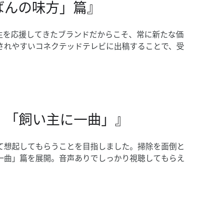
ばんの​味方」​篇』
を​応援してきた​ブランドだから​こそ、​常に​新たな​価
視聴されやすい​コネクテッドテレビに​出稿する​ことで、​受
」​「飼い主に​一曲」』
​想起して​もらう​ことを​目指しました。​掃除を​面倒と​
​一曲」篇を​展開。​音声​ありでしっかり​視聴して​もらえ