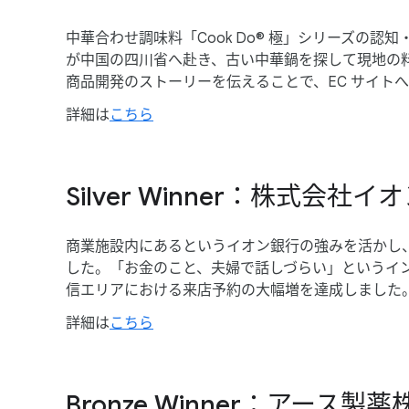
中華合わせ調味料​「Cook Do® 極」​シリーズの
が​中国の​四川省へ​赴き、​古い​中華鍋を​探して​現地の
商品開発の​ストーリーを​伝える​ことで、​EC サイト
詳細は
​こちら
Silver Winner：株式会
商業施設内に​あると​いう​イオン銀行の​強みを​活かし、
した。​「お金の​こと、​夫婦で​話しづらい」と​いう​イ
信エリアに​おける​来店予約の​大幅増を​達成しました
詳細は
​こちら
Bronze Winner：アース