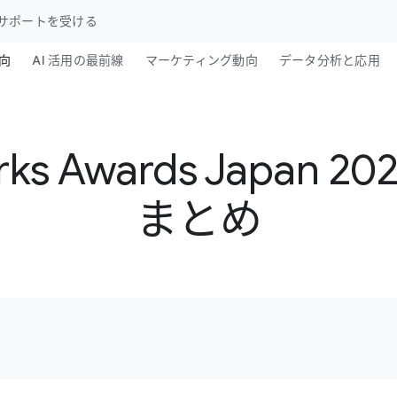
サポートを​受ける
向
AI 活用の​最前線
マーケティング動向
データ分析と​応用
orks Awards Japan
まとめ