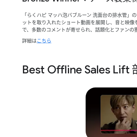
「らく​ハピ マッハ泡バブルーン 洗面台の​排水管」の​
ットを​取り入れた​ショート動画を​展開し、​音と​映像
で、​多数の​コメントが​寄せられ、​話題化と​ファンの
詳細は
​こちら
Best Offline Sales Lift