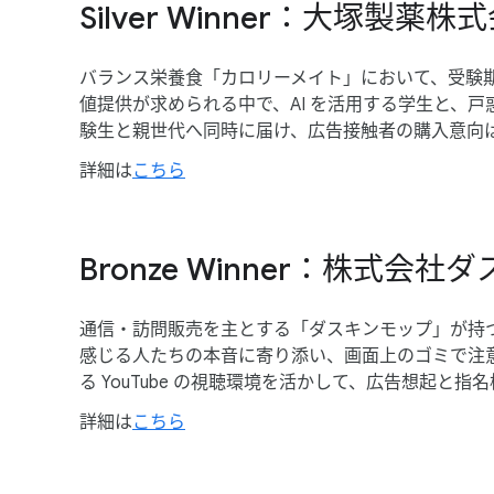
Silver Winner：大塚製
バランス栄養食​「カロリーメイト」に​おいて、​受験期の
値提供が​求められる​中で、​AI を​活用する​学生と、
験生と​親世代へ​同時に​届け、​広告接触者の​購入意向
詳細は
​こちら
Bronze Winner：株式
通信・訪問販売を​主と​する​「ダスキンモップ」が​持つ​
感じる​人たちの​本音に​寄り添い、​画面上の​ゴミで​注
る YouTube の​視聴環境を​活かして、​広告想起と
詳細は
​こちら