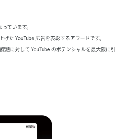
i
a
l
と​なっています。
M
o
​上げた YouTube 広告を​表彰する​アワードです。
d
に​対して YouTube の​ポテンシャルを​最大限に​引
u
l
e