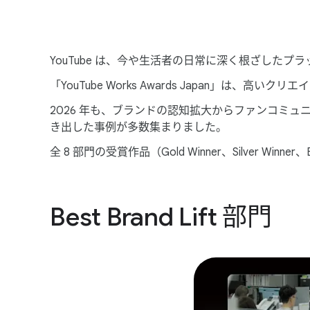
YouTube は、​今や​生活者の​日常に​深く​根ざした
「YouTube Works Awards Japan」は、​高
2026 年も、​ブランドの​認知拡大から​ファンコミュニテ
き出した​事例が​多数集まりました。
全 8 部門の​受賞作品​（Gold Winner、​Silver Winne
Best Brand Lift 部​門