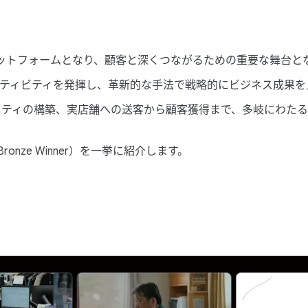
​プラットフォームと​なり、​顧客と​深く​つながる​ための​重要な​舞台
い​クリエイティビティを​発揮し、​革新的な​手法で​戦略的に​ビジネス成果を
ィの​構築、​実店舗への​送客から​顧客獲得まで、​多岐に​わたる​課題
r、​Bronze Winner）を​一挙に​紹介します。