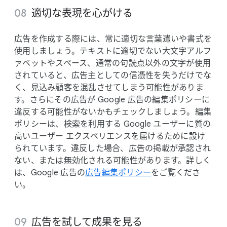
適切な​表現を​心がける
広告を​作成する​際には、​常に​適切な​言葉遣いや​書式を​
使用しましょう。​テキストに​適切でない​大文字アルフ
ァベットや​スペース、​通常の​句読点以外の​文字が​使用
されていると、​広告主と​しての​信憑性を​失うだけでな
く、​見込み顧客を​混乱させてしまう​可能性が​ありま
す。​さらに​その​広告が Google 広告の​編集ポリシーに​
違反する​可能性が​ないかも​チェックしましょう。​編集
ポリシーは、​検索を​利用する Google ユーザーに​質の​
高い​ユーザー エクスペリエンスを​届ける​ために​設け
られています。​違反した​場合、​広告の​掲載が​承認され
ない、​または​無効化される​可能性が​あります。​詳しく
は、​Google 広告の
​広告編集ポリシー
を​ご覧くださ
い。
広告を​試して​成果を​見る