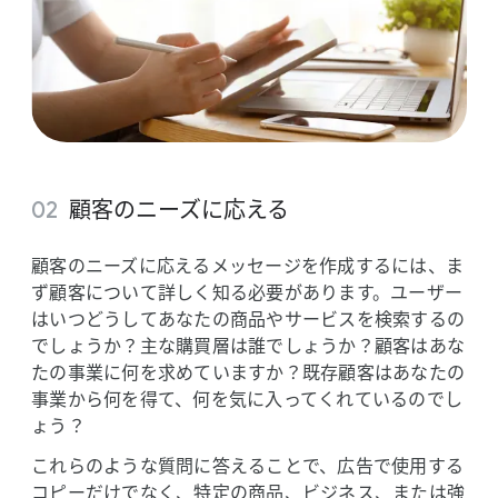
顧客の​ニーズに​応える
顧客の​ニーズに​応える​メッセージを​作成するには、​ま
ず​顧客に​ついて​詳しく​知る​必要が​あります。​ユーザー
は​いつどうしてあなたの​商品や​サービスを​検索するの
でしょうか？​主な​購買層は​誰でしょうか？​顧客は​あな
たの​事業に​何を​求めていますか？​既存顧客は​あなたの​
事業から​何を​得て、​何を​気に入ってくれているのでし
ょう？
これらのような​質問に​答える​ことで、​広告で​使用する​
コピーだけでなく、​特定の​商品、​ビジネス、​または​強