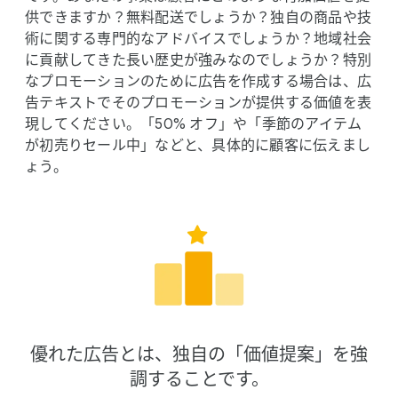
供できますか？​無料配送でしょうか？​独自の​商品や​技
術に​関する​専門的な​アドバイスでしょうか？​地域社会
に​貢献してきた​長い​歴史が​強みなのでしょうか？​特別
な​プロモーションの​ために​広告を​作成する​場合は、​広
告テキストで​その​プロモーションが​提供する​価値を​表
現してください。​「50% オフ」や​「季節の​アイテム
が​初売りセール中」などと、​具体的に​顧客に​伝えまし
ょう。
優れた​広告とは、​独自の​「価値提案」を​強
調する​ことです。