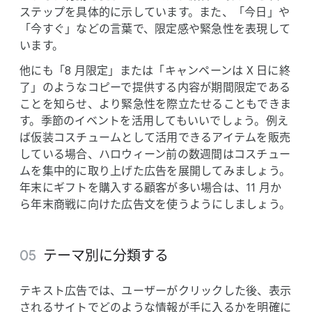
ステップを​具体的に​示しています。​また、​「今日」や​
「今すぐ」などの​言葉で、​限定感や​緊急性を​表現して
います。
他にも​「8 月限定」または​「キャンペーンは X 日に​終
了」のような​コピーで​提供する​内容が​期間限定である​
ことを​知らせ、​より​緊急性を​際立たせる​ことも​できま
す。​季節の​イベントを​活用しても​いいでしょう。​例え
ば​仮装コスチュームと​して​活用できる​アイテムを​販売
している​場合、​ハロウィーン前の​数週間は​コスチュー
ムを​集中的に​取り上げた​広告を​展開してみましょう。​
年末に​ギフトを​購入する​顧客が​多い​場合は、​11 月か
ら​年末商戦に​向けた​広告文を​使うようにしましょう。
テーマ別に​分類する
テキスト​広告では、​ユーザーが​クリックした後、​表示
される​サイトで​どのような​情報が​手に​入るかを​明確に​