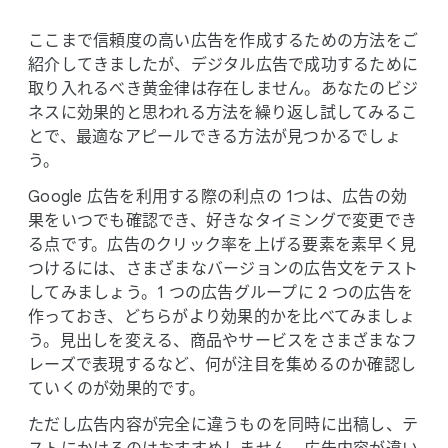
ここまで​信頼度の​高い​広告を​作成する​ための​方法を​ご
紹介してきましたが、​デジタル​広告で​成功する​ために​
取り入れる​べき黄金律は​存在しません。​あなたの​ビジ
ネスに​効果的と​思われる​方​法を​繰り返し試してみる​こ
とで、​最適な​アピールできる​方​法が​見つかるでしょ
う。
Google 広告を​利用する​際の​利点の 1つは、​広告の​効
果を​いつでも​確認でき、​好きな​タイミングで​変更でき
る点です。​広告の​クリック率を​上げる​要素を​素早く​見
つけるには、​さまざまな​バージョンの​広告文を​テスト
してみましょう。​1 つの​広告グループに 2 つの​広告を​
作って​おき、​どちらが​より​効果的かを​比べてみましょ
う。​見出しを​変える、​商品や​サービスを​さまざまな​フ
レーズで​表現するなど、​何が​注目を​集めるのか​確認し
ていくのが​効果的です。
ただし​広告内容が​完全に​違う​ものを​同時に​出稿し、​テ