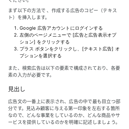
ください。
まず以下の​方法で 、​作成する​広告の​コピー​（テキス
ト）を​挿入します。
Google 広告アカウントに​ログインする
左側の​ページメニューで [​広告と​広告表示オプ
ション] を​クリックする
プラス ボタンを​クリックし、​[テキスト​広告] オ
プションを​選択する
また、​検索​広告は​以下の​要素で​構成されており、​各要
素の​入力が​必要です。
見出し
広告文の​一番上に​表示され、​広告の​中で​最も​目立つ部
分です。​見込み顧客に​与える​第一印象を​左右する​箇所
なので、​どんな​事業を​しているのか、​どんな​商品や​サ
ービスを​提供しているのかを​明確に​記述しましょう。