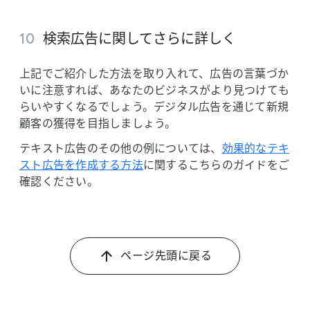
検索​広告に​関してさらに​詳しく
上記で​ご紹介した方​法を​取り入れて、​広告の​言葉づか
いに​注意すれば、​あなたの​ビジネスが​より​見つけて​も
らいやすくなるでしょう。​デジタル​広告を​通じて​新規
顧客の​獲得を​目指しましょう。
テキスト​広告の​その​他の​例に​ついては、
​効果的な​テキ
スト​広告を​作成する​方​法
に​関する​こちらの​ガイドを​ご
確認ください。
ページ先頭に​戻る