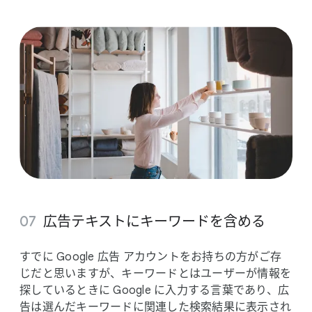
広告テキストに​キーワードを​含める
すでに Google 広告 アカウントを​お持ちの​方が​ご存
じだと​思いますが、​キーワードとは​ユーザーが​情報を​
探している​ときに Google に​入力する​言葉で​あり、​広
告は​選んだ​キーワードに​関連した​検索結果に​表示され