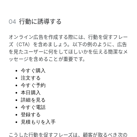
行動に​誘導する
オンライン​広告を​作成する​際には、​行動を​促すフレー
ズ​（CTA）を​含めましょう。​以下の​例のように、​広告
を​見た​ユーザーに​何を​して​ほしいかを​伝える​簡潔な​メ
ッセージを​含める​ことが​重要です。
今すぐ​購入
注文する
今すぐ​予約
本日購入
詳細を​見る
今すぐ​電話
登録する
見積もりを​入手
こうした​行動を​促すフレーズは、​顧客が​取るべき次の​