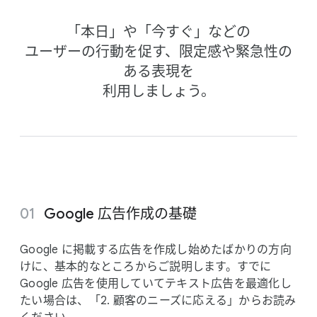
「本日」や​「今すぐ」などの
ユーザーの​行動を​促す、​限定感や​緊急性の​
ある​表現を
利用しましょう。
Google 広告作成の​基礎
Google に​掲載する​広告を​作成し始めたばかりの​方​向
けに、​基本的な​ところから​ご説明します。​すでに
Google 広告を​使用していて​テキスト​広告を​最適化し
たい​場合は、​「2. 顧客の​ニーズに​応える」から​お読み