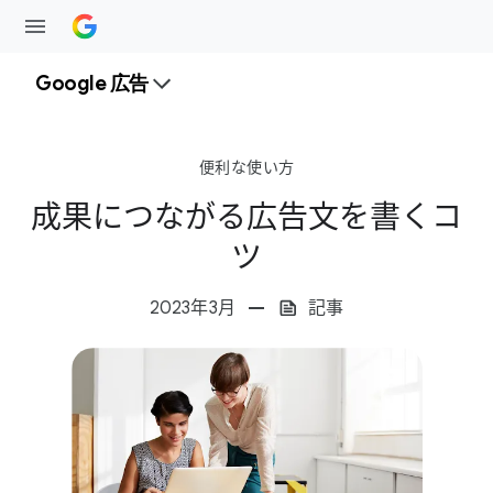
Google 広告
事例と​使い方
成果に​つながる​広告文を​書く​コツ
便利な​使い方
成果に​つながる​広告文を​書く​コ
ツ
2023年3月
記事