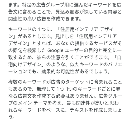
ます。​特定の​広告グループ用に​選んだ​キーワードを​広
告文に​含める​ことで、​見込み顧客が​探している​内容と​
関連性の​高い​広告を​作成できます。
キーワードの 1 つに、​「住居用インテリア デザイ
ン」が​あるとします。​見出しを​「住居用インテリア
デザイン」と​すれば、​あなたの​提供する​サービスが​そ
の​語句を​検索した Google ユーザーの​目的と​完全に​一
致する​ため、​彼らの​注意を​引く​ことができます。​「自
宅向けデザイン」のような、​似た​キーワードの​バリエ
ーションでも、​効果的な​可能性が​あるでしょう。
複数の​キーワードが​広告の​ターゲットに​含まれる​こと
もあるので、​無理して 1 つ 1つの​キーワードごとに​異
なる​広告文を​作成する​必要は​ありません。​広告グルー
プの​メイン テーマを​考え、​最も​関連性が​高いと​思わ
れる​キーワードを​ベースに、​テキストを​作成しましょ
う。