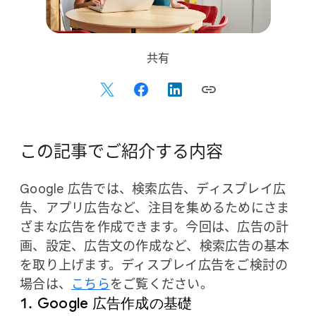
S
共有
o
c
i
a
l
この​記事で​ご紹介する​内容
M
o
Google 広告では、​検索​広告、​ディスプレイ広
d
告、​アプリ広告など、​注目を​集める​ために​さま
u
ざまな​広告を​作成できます。​今回は、​広告の​計
l
e
画、​設定、​広告文の​作成など、​検索​広告の​基本
を​取り上げます。​ディスプレイ広告を​ご検討の​
場合は、
​こちら
を​ご覧ください。
Google 広告作成の​基礎