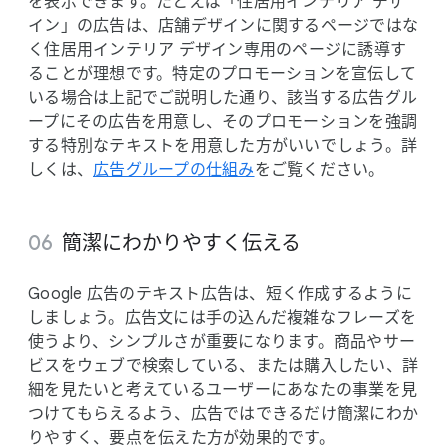
を​表示できます。​たとえば​「住居用インテリア デザ
イン」の​広告は、​店舗デザインに​関する​ページではな
く​住居用インテリア デザイン専用の​ページに​誘導す
る​ことが​理想です。​特定の​プロモーションを​宣伝して
いる​場合は​上記で​ご説明した​通り、​該当する​広告グル
ープに​その​広告を​用意し、​その​プロモーションを​強調
する​特別な​テキストを​用意した方が​いいでしょう。​詳
しくは、
​広告グループの​仕組み
を​ご覧ください。
簡潔に​わかりやすく​伝える
Google 広告の​テキスト​広告は、​短く​作成するように
しましょう。​広告文には​手の​込んだ​複雑な​フレーズを​
使うより、​シンプルさが​重要に​なります。​商品や​サー
ビスを​ウェブで​検索している、​または​購入したい、​詳
細を​見たいと​考えている​ユーザーに​あなたの​事業を​見
つけて​もらえる​よう、​広告では​できるだけ簡潔に​わか
りやすく、​要点を​伝えた方が​効果的です。