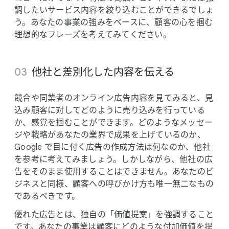
調したい​サービス内容を​絞り込むことができるでしょ
う。​あなたの​事業の​強みを​ベースに、​顧客の​心を​掴む
理想的な​フレーズを​考えてみてください。
他社と​差別化した​内容を​伝える
競合や​同業者の​オンライン​広告内容を​見てみると、​見
込み顧客に​対してどのように​売り込みを​行っている
か、​感覚を​掴むことができます。​どのような​メッセー
ジや​戦略が​あなたの​業界で​成果を​上げているのか、​
Google で​目に​付く​広告の​作成方​法は​何なのか、​他社
を​参考に​考えてみましょう。​しかしながら、​他社の​広
告を​そのまま​使用する​ことは​できません。​あなたの​ビ
ジネスと​同様、​顧客への​呼びかけ方も​唯一無二な​もの
であるべきです。
優れた​広告とは、​独自の​「価値提案」を​強調する​こと
です。​あなたの​事業は​顧客に​どのような​付加価値を​提