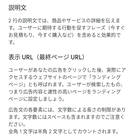
説明文
2 行の​説明文では、​商品や​サービスの​詳細を​伝えま
す。​ユーザーに​期待する​行動を​促すフレーズ​（今すぐ​
お見積もり、​今すぐ​購入など）を​含めると​効果的で
す。
表示 URL​（最終ページ URL）
ユーザーが​あなたの​広告を​クリックした後、​実際に​ア
クセスする​ウェブサイトの​ページで​「ランディング
ページ」とも​呼ばれます。​ユーザーが​検索した​もの、​
つまり​広告内容と​連性の​高い​ページを​ランディング
ページに​設定しましょう。
広告文の​各要素には、​文字数に​よる​長さの​制限が​あり
ます。​文字数には​スペースも​含まれますので​ご注意く
ださい。
全角 1 文字は​半角 2 文字と​して​カウントされます。