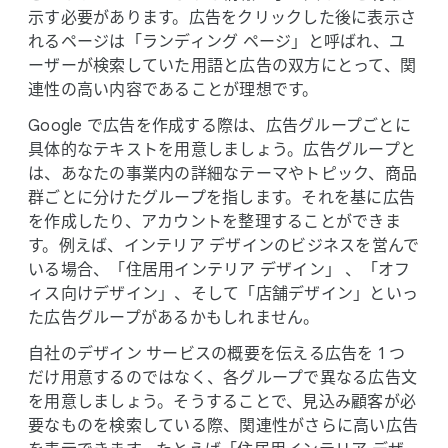
示す必要が​あります。​広告を​クリックした​後に​表示さ
れる​ページは​「ランディング ページ」と​呼ばれ、​ユ
ーザーが​検索していた​用語と​広告の​双方に​とって、​関
連性の​高い​内容である​ことが​理想です。
Google で​広告を​作成する​際は、​広告グループごとに​
具体的な​テキストを​用意しましょう。​広告グループと
は、​あなたの​事業内の​詳細な​テーマや​トピック、​商品
群ごとに​分けた​グループを​指します。​それを​基に​広告
を​作成したり、​アカウントを​整理する​ことができま
す。​例えば、​インテリア デザインの​ビジネスを​営んで
いる​場合、​「住居用インテリア デザイン」 、​「オフ
ィス向けデザイン」、​そして​「店舗デザイン」と​いっ
た​広告グループが​あるかもしれません。
自社の​デザイン サービスの​概要を​伝える​広告を 1 つ
だけ用意するのではなく、​各グループで​異なる​広告文
を​用意しましょう。​そうする​ことで、​見込み顧客が​必
要な​ものを​検索している​際、​関連性が​さらに​高い​広告