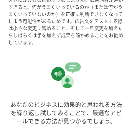
ストに​かけるのは​おすすめしません。​広告内容が​違い
すぎると、​何が​うまく​いっているのか​（または​何が​う
まく​いっていないのか）を​正確に​判断できなくなって
しまう​可能性が​ある​ためです。​広告文を​テストする​際
は​小さな​変更に​留める​こと、​そして​一旦変更を​加えた
らしばらくは​手を​加えず​成果を​確かめる​ことを​お勧め
しています。
あなたの​ビジネスに​効果的と​思われる​方​法
を​繰り返し試してみる​ことで、​最適な​アピ
ールできる​方​法が​見つかるでしょう。