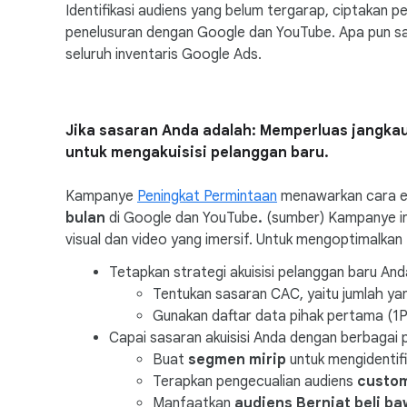
Identifikasi audiens yang belum tergarap, ciptakan
penelusuran dengan Google dan YouTube. Apa pun sa
seluruh inventaris Google Ads.
Jika sasaran Anda adalah: Memperluas jangka
untuk mengakuisisi pelanggan baru.
Kampanye
Peningkat Permintaan
menawarkan cara ef
bulan
di Google dan YouTube
.
(sumber)
Kampanye in
visual dan video yang imersif. Untuk mengoptimalkan
Tetapkan strategi akuisisi pelanggan baru And
Tentukan sasaran CAC, yaitu jumlah ya
Gunakan daftar data pihak pertama (1P
Capai sasaran akuisisi Anda dengan berbagai 
Buat
segmen mirip
untuk mengidentif
Terapkan pengecualian audiens
custo
Manfaatkan
audiens Berniat beli b