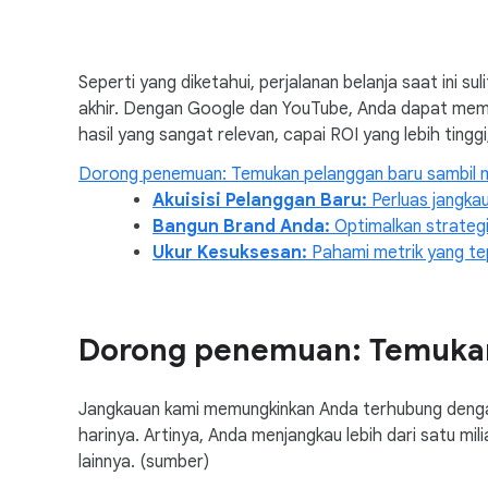
c
i
a
Seperti yang diketahui, perjalanan belanja saat ini s
l
akhir. Dengan Google dan YouTube, Anda dapat mem
M
hasil yang sangat relevan, capai ROI yang lebih tinggi
o
Dorong penemuan: Temukan pelanggan baru sambil 
d
Akuisisi Pelanggan Baru:
u
Perluas jangka
Bangun Brand Anda:
l
Optimalkan strategi
Ukur Kesuksesan:
e
Pahami metrik yang te
Dorong penemuan: Temukan
Jangkauan kami memungkinkan Anda terhubung denga
harinya. Artinya, Anda menjangkau lebih dari satu mil
lainnya. (sumber)