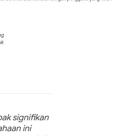
ng
uk
k signifikan
haan ini