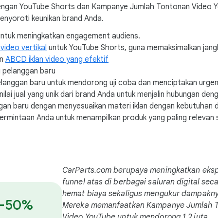
engan YouTube Shorts dan Kampanye Jumlah Tontonan Video Yo
enyoroti keunikan brand Anda.
 untuk meningkatkan engagement audiens.
 video vertikal
untuk YouTube Shorts, guna memaksimalkan jan
an
ABCD iklan video yang efektif
 pelanggan baru
langgan baru untuk mendorong uji coba dan menciptakan urgens
nilai jual yang unik dari brand Anda untuk menjalin hubungan den
nggan baru dengan menyesuaikan materi iklan dengan kebutuha
Permintaan Anda untuk menampilkan produk yang paling relevan
CarParts.com berupaya meningkatkan eks
funnel atas di berbagai saluran digital sec
hemat biaya sekaligus mengukur dampakny
-50%
Mereka memanfaatkan Kampanye Jumlah 
Video YouTube untuk mendorong 1,2 juta