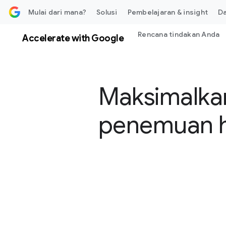
 ke konten
Mulai dari mana?
Solusi
Pembelajaran & insight
D
Rencana tindakan Anda
Accelerate with Google
Maksimalkan
penemuan h
S
o