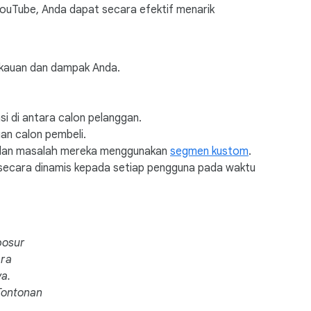
uTube, Anda dapat secara efektif menarik
gkauan dan dampak Anda.
i di antara calon pelanggan.
gan calon pembeli.
n dan masalah mereka menggunakan
segmen kustom
.
 secara dinamis kepada setiap pengguna pada waktu
posur
ara
a.
Tontonan