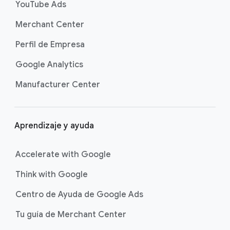
YouTube Ads
d
e
Merchant Center
p
Perfil de Empresa
á
g
Google Analytics
i
Manufacturer Center
n
a
Aprendizaje y ayuda
Accelerate with Google
Think with Google
Centro de Ayuda de Google Ads
Tu guía de Merchant Center