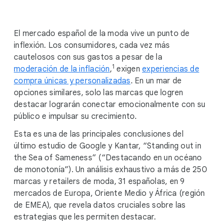
i
a
l
El mercado español de la moda vive un punto de
M
inflexión. Los consumidores, cada vez más
o
cautelosos con sus gastos a pesar de la
d
1
moderación de la inflación
,
exigen
experiencias de
u
compra únicas y personalizadas
. En un mar de
l
opciones similares, solo las marcas que logren
e
destacar lograrán conectar emocionalmente con su
público e impulsar su crecimiento.
Esta es una de las principales conclusiones del
último estudio de Google y Kantar, “Standing out in
the Sea of Sameness” (“Destacando en un océano
de monotonía”). Un análisis exhaustivo a más de 250
marcas y retailers de moda, 31 españolas, en 9
mercados de Europa, Oriente Medio y África (región
de EMEA), que revela datos cruciales sobre las
estrategias que les permiten destacar.