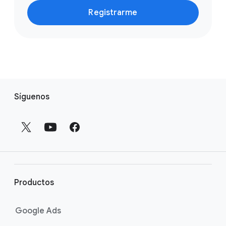
Registrarme
E
Síguenos
n
l
a
c
e
s
a
Productos
p
i
Google Ads
e