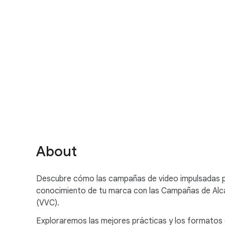
S
o
c
i
a
About
l
M
Descubre cómo las campañas de video impulsadas por
o
conocimiento de tu marca con las Campañas de Alca
d
(VVC).
u
l
Exploraremos las mejores prácticas y los formatos c