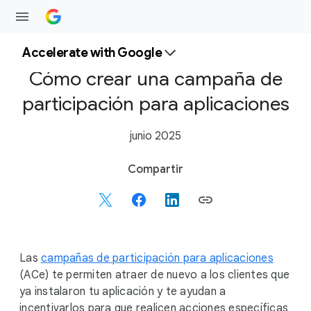
Accelerate with Google
Cómo crear una campaña de
participación para aplicaciones
junio 2025
S
Compartir
o
c
i
a
l
Las
campañas de participación para aplicaciones
M
(ACe) te permiten atraer de nuevo a los clientes que
o
ya instalaron tu aplicación y te ayudan a
d
incentivarlos para que realicen acciones específicas