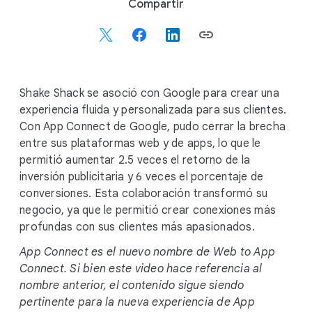
S
Compartir
o
c
i
a
l
Shake Shack se asoció con Google para crear una
M
experiencia fluida y personalizada para sus clientes.
o
Con App Connect de Google, pudo cerrar la brecha
d
entre sus plataformas web y de apps, lo que le
u
permitió aumentar 2.5 veces el retorno de la
l
inversión publicitaria y 6 veces el porcentaje de
e
conversiones. Esta colaboración transformó su
negocio, ya que le permitió crear conexiones más
profundas con sus clientes más apasionados.
App Connect es el nuevo nombre de Web to App
Connect. Si bien este video hace referencia al
nombre anterior, el contenido sigue siendo
pertinente para la nueva experiencia de App