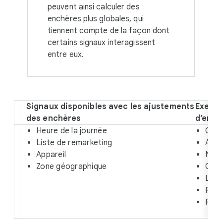
peuvent ainsi calculer des
enchères plus globales, qui
tiennent compte de la façon dont
certains signaux interagissent
entre eux.
Signaux disponibles avec les ajustements
Exempl
des enchères
d’ench
Heure de la journée
OS
Liste de remarketing
Appl
Appareil
Navi
Zone géographique
Créa
Lan
Requ
Part