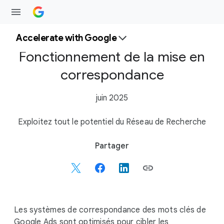
Accelerate with Google
Fonctionnement de la mise en
correspondance
juin 2025
Exploitez tout le potentiel du Réseau de Recherche
S
Partager
o
c
i
a
l
Les systèmes de correspondance des mots clés de
M
Google Ads sont optimisés pour cibler les