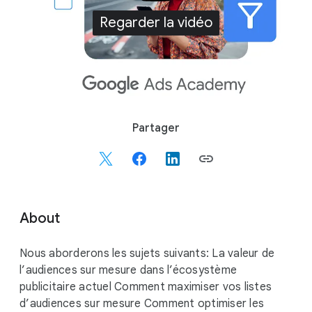
Regarder la vidéo
S
Partager
o
c
i
a
l
About
M
o
Nous aborderons les sujets suivants: La valeur de
d
l’audiences sur mesure dans l’écosystème
u
publicitaire actuel Comment maximiser vos listes
l
d’audiences sur mesure Comment optimiser les
e